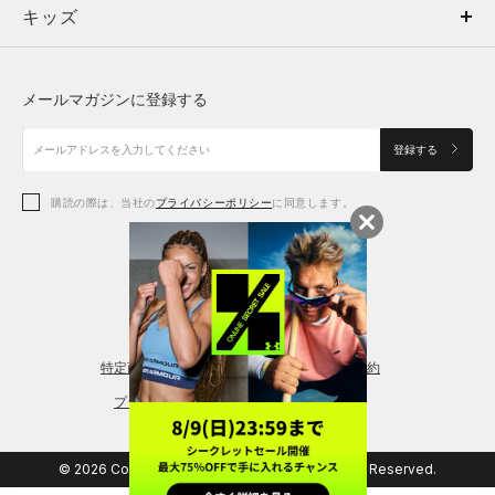
キッズ
トップス
ボトムス
キッズ
トップス
ボトムス
シューズ
シューズ
メールマガジンに登録する
ボトムス
シューズ
アクセサリー
アクセサリー
登録する
シューズ
アクセサリー
購読の際は、当社の
プライバシーポリシー
に同意します。
アクセサリー
スポーツブラ
レギンス＆タイツ
特定商取引法に基づく通販の表記
会員規約
プライバシーポリシー
© 2026 Copyright DOME Corporation. All Rights Reserved.