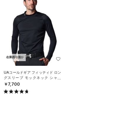
在庫残り僅か
UAコールドギア フィッティド ロン
グスリーブ モックネック シャツ
（ゴルフ/MEN）
￥7,700