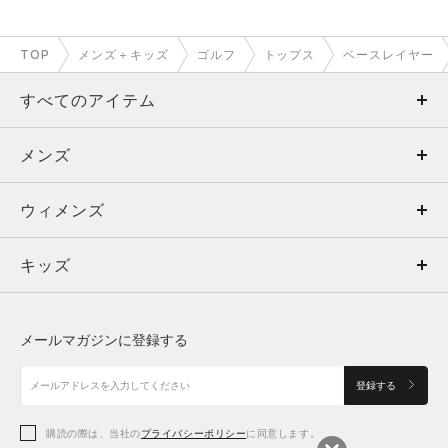
TOP
メンズ＋キッズ
ゴルフ
トップス
ベースレイヤー
すべてのアイテム
メンズ
メンズ
ウィメンズ
トップス
ウィメンズ
キッズ
トップス
ボトムス
キッズ
トップス
ボトムス
シューズ
シューズ
メールマガジンに登録する
ボトムス
シューズ
アクセサリー
アクセサリー
登録する
シューズ
アクセサリー
購読の際は、当社の
プライバシーポリシー
に同意します。