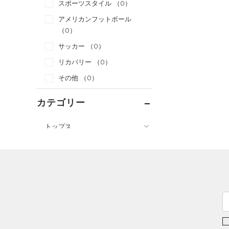
スポーツスタイル
（0）
アメリカンフットボール
（0）
サッカー
（0）
リカバリー
（0）
その他
（0）
カテゴリー
トップス
ボトムス
すべてのトップス
アクセサリー
すべてのボトムス
（0）
ベースレイヤー
シューズ
すべてのアクセサリー
（0）
レギンス&タイツ
（5）
Tシャツ
すべてのシューズ
（0）
バックパック
（0）
ショートパンツ
（2）
タンクトップ
（3）
スポーツシューズ
ショルダー＆トートバッグ
（0）
パンツ(ロングパンツ)
（0）
ポロシャツ
（0）
（0）
スパイク
（0）