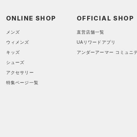
スウェット＆フリース
（0）
ロングTシャツ
（0）
サックパック
スポーツスタイルシューズ
（0）
アンダーウェア
（0）
パーカー&トレーナー
（0）
（0）
ウェストバッグ
ONLINE SHOP
OFFICIAL SHOP
（0）
スカート
（0）
ジャケット
（0）
サンダル
（0）
ダッフルバッグ
（0）
スイムウェア
メンズ
直営店舗一覧
（0）
ジャージ
（0）
キャップ＆ビーニー
サイズ
ウィメンズ
UAリワードアプリ
（0）
ベスト
（0）
ベルト
キッズ
アンダーアーマー コミュニ
（0）
ダウン・コート
16.5
（0）
グローブ・手袋
カラー
シューズ
（0）
スポーツブラ
17.0
（0）
アイウェア
アクセサリー
（0）
セットアップ
17.5
価格
リストバンド＆ヘッドバンド
特集ページ一覧
ブラック
ホワイト
ブラウン
グリーン
（0）
18.0
（0）
スイムウェア
テクノロジー
18.5
（0）
スポーツマスク
～
円
円
19.0
ブルー
パープル
レッド
イエロー
（0）
ソックス
FLOW(フロー)
（3）
在庫
19.5
（0）
ネックウォーマー
HOVR(ホバー)
（0）
20.0
オレンジ
その他
（0）
在庫あり
スリーブ
CHARGED(チャージド)
（0）
限定
20.5
（0）
タオル
MICRO G(マイクロＧ)
（0）