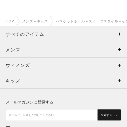
TOP
メンズ＋キッズ
バスケットボール＋スポーツスタイル＋そ
すべてのアイテム
メンズ
メンズ
ウィメンズ
トップス
ウィメンズ
キッズ
トップス
ボトムス
キッズ
トップス
ボトムス
シューズ
シューズ
メールマガジンに登録する
ボトムス
シューズ
アクセサリー
アクセサリー
登録する