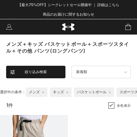
【最大75%OFF】シークレットセール開催中 ｜ 詳細はこちら
商品のお届けに関するお知らせ
メンズ＋キッズ バスケットボール＋スポーツスタイ
ル＋その他 パンツ(ロングパンツ)
絞り込み検索
新着順
選択中の条件：
メンズ
キッズ
バスケットボール
スポーツ
1件
全色表示