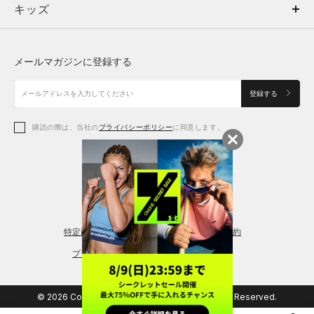
キッズ
トップス
ボトムス
キッズ
トップス
ボトムス
シューズ
シューズ
メールマガジンに登録する
ボトムス
シューズ
アクセサリー
アクセサリー
登録する
シューズ
アクセサリー
購読の際は、当社の
プライバシーポリシー
に同意します。
アクセサリー
スポーツブラ
レギンス＆タイツ
特定商取引法に基づく通販の表記
会員規約
プライバシーポリシー
© 2026 Copyright DOME Corporation. All Rights Reserved.