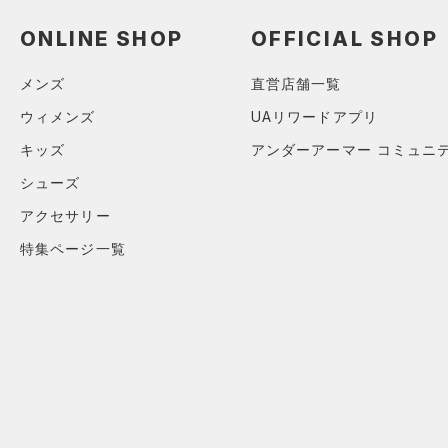
（0）
ネックウォーマー
ONLINE SHOP
OFFICIAL SHOP
（1）
スリーブ
（0）
メンズ
直営店舗一覧
タオル
（0）
ウィメンズ
UAリワードアプリ
ボール
キッズ
アンダーアーマー コミュニ
（0）
イヤホン＆ヘッドホン
シューズ
（0）
ウォーターボトル
アクセサリー
（3）
その他
特集ページ一覧
シューズ
すべてのシューズ
サイズ
（1）
スポーツシューズ
ONESIZE
カラー
（0）
スパイク
スポーツスタイルシューズ
（0）
ブラック
ホワイト
ブラウン
グリーン