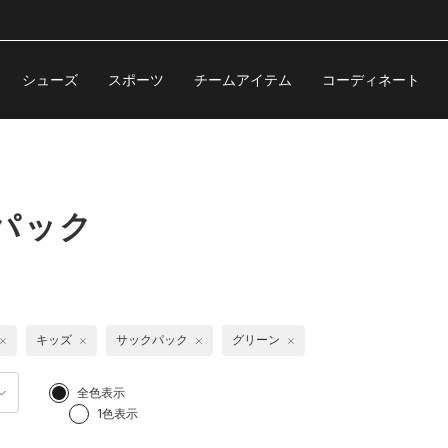
シューズ
スポーツ
チームアイテム
コーディネート
パック
キッズ
サックパック
グリーン
全色表示
1色表示