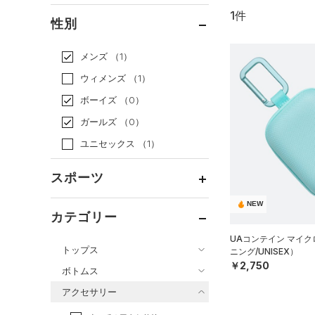
1件
通常価格
（1）
性別
セール
（0）
メンズ
（1）
ウィメンズ
（1）
ボーイズ
（0）
ガールズ
（0）
ユニセックス
（1）
スポーツ
NEW
ベースボール
（0）
カテゴリー
バスケットボール
（0）
UAコンテイン マイ
トップス
ニング/UNISEX）
ゴルフ
（0）
￥2,750
ボトムス
トレーニング
すべてのトップス
（1）
アクセサリー
すべてのボトムス
ランニング
（0）
（3）
ベースレイヤー