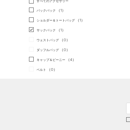
すべてのアクセサリー
（1）
スポーツスタイル
（0）
レギンス&タイツ
（24）
Tシャツ
（1）
アメリカンフットボール
バックパック
（9）
ショートパンツ
（6）
タンクトップ
（0）
（1）
ショルダー＆トートバッグ
（2）
パンツ(ロングパンツ)
（4）
ポロシャツ
サッカー
（0）
（1）
サックパック
（0）
スウェット＆フリース
（2）
ロングTシャツ
リカバリー
（0）
（0）
ウェストバッグ
（4）
アンダーウェア
（0）
パーカー&トレーナー
その他
（0）
（0）
ダッフルバッグ
（0）
スカート
（1）
ジャケット
（4）
キャップ＆ビーニー
（0）
スイムウェア
（0）
ジャージ
（0）
ベルト
（0）
ベスト
（0）
グローブ・手袋
（0）
ダウン・コート
（0）
アイウェア
（0）
スポーツブラ
リストバンド＆ヘッドバンド
（0）
セットアップ
（2）
（0）
スイムウェア
（0）
スポーツマスク
（0）
ソックス