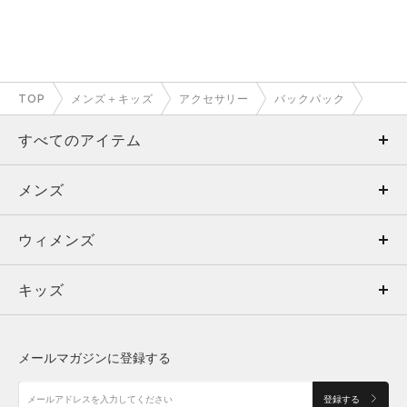
TOP
メンズ＋キッズ
アクセサリー
バックパック
すべてのアイテム
メンズ
メンズ
ウィメンズ
トップス
ウィメンズ
キッズ
トップス
ボトムス
キッズ
トップス
ボトムス
シューズ
シューズ
メールマガジンに登録する
ボトムス
シューズ
アクセサリー
アクセサリー
登録する