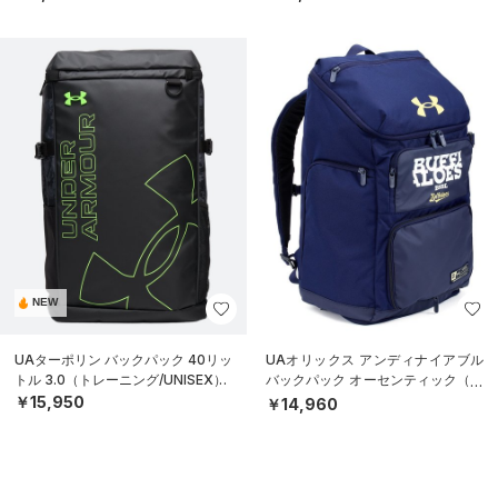
NEW
UAターポリン バックパック 40リッ
UAオリックス アンディナイアブル
トル 3.0（トレーニング/UNISEX）
バックパック オーセンティック（ベ
ースボール/MEN）
￥15,950
￥14,960