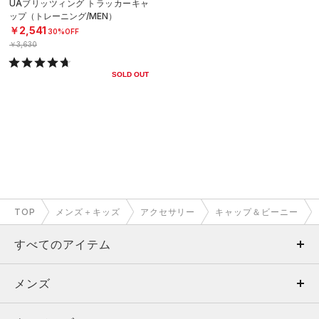
UAブリッツィング トラッカーキャ
ップ（トレーニング/MEN）
￥2,541
30%OFF
￥3,630
SOLD OUT
TOP
メンズ＋キッズ
アクセサリー
キャップ＆ビーニー
すべてのアイテム
メンズ
メンズ