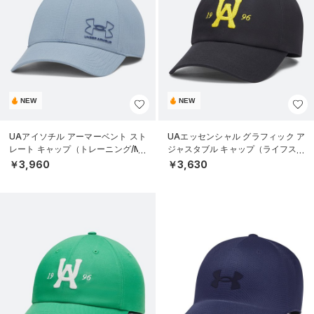
NEW
NEW
UAアイソチル アーマーベント スト
UAエッセンシャル グラフィック ア
レート キャップ（トレーニング/ME
ジャスタブル キャップ（ライフスタ
N）
イル/UNISEX）
￥3,960
￥3,630