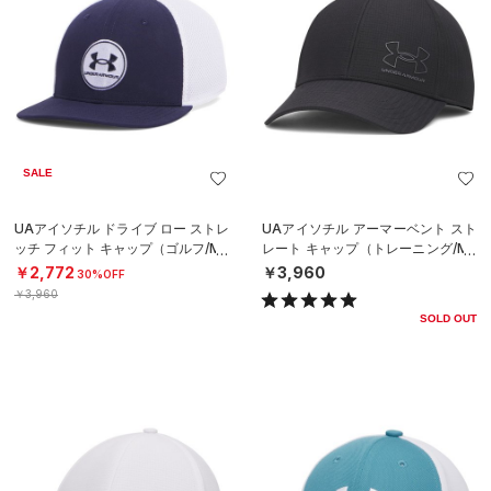
SALE
UAアイソチル ドライブ ロー ストレ
UAアイソチル アーマーベント スト
ッチ フィット キャップ（ゴルフ/ME
レート キャップ（トレーニング/ME
N）
N）
￥2,772
￥3,960
30%OFF
￥3,960
SOLD OUT