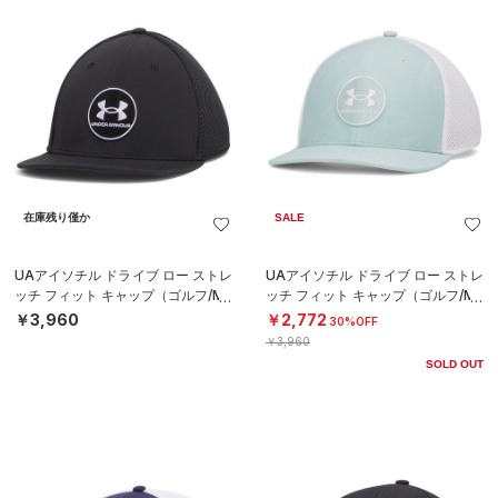
在庫残り僅か
SALE
UAアイソチル ドライブ ロー ストレ
UAアイソチル ドライブ ロー ストレ
ッチ フィット キャップ（ゴルフ/ME
ッチ フィット キャップ（ゴルフ/ME
N）
N）
￥3,960
￥2,772
30%OFF
￥3,960
SOLD OUT