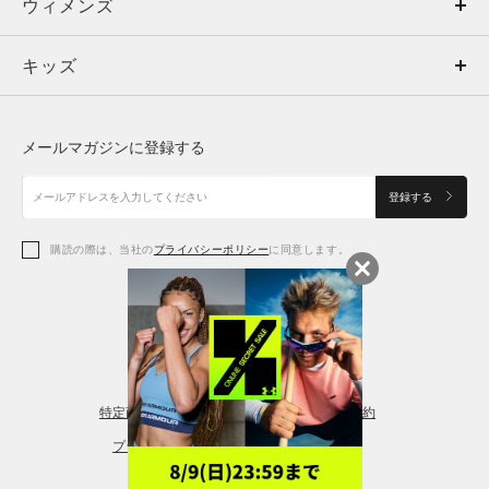
ウィメンズ
トップス
ウィメンズ
キッズ
トップス
ボトムス
キッズ
トップス
ボトムス
シューズ
シューズ
メールマガジンに登録する
ボトムス
シューズ
アクセサリー
アクセサリー
登録する
シューズ
アクセサリー
購読の際は、当社の
プライバシーポリシー
に同意します。
アクセサリー
スポーツブラ
レギンス＆タイツ
特定商取引法に基づく通販の表記
会員規約
プライバシーポリシー