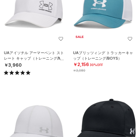
SALE
UAアイソチル アーマーベント スト
UAブリッツィング トラッカーキャ
レート キャップ（トレーニング/ME
ップ（トレーニング/BOYS）
N）
￥2,156
￥3,960
30%OFF
￥3,080