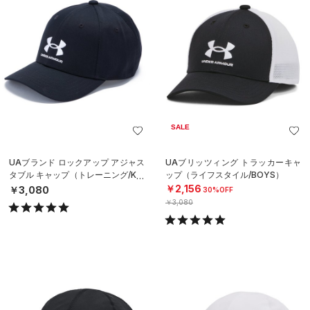
SALE
UAブランド ロックアップ アジャス
UAブリッツィング トラッカーキャ
タブル キャップ（トレーニング/KID
ップ（ライフスタイル/BOYS）
S）
￥2,156
￥3,080
30%OFF
￥3,080