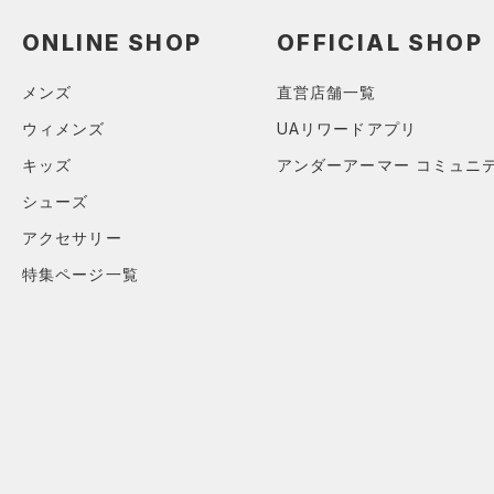
（0）
ロングTシャツ
ONLINE SHOP
OFFICIAL SHOP
（0）
パーカー&トレーナー
（0）
ジャケット
メンズ
直営店舗一覧
（0）
ジャージ
ウィメンズ
UAリワードアプリ
（0）
ベスト
キッズ
アンダーアーマー コミュニ
（0）
ダウン・コート
シューズ
（0）
スポーツブラ
アクセサリー
（0）
セットアップ
特集ページ一覧
（0）
スイムウェア
ボトムス
アクセサリー
すべてのボトムス
シューズ
すべてのアクセサリー
（0）
レギンス&タイツ
すべてのシューズ
（0）
バックパック
（1）
ショートパンツ
サイズ
（0）
スポーツシューズ
ショルダー＆トートバッグ