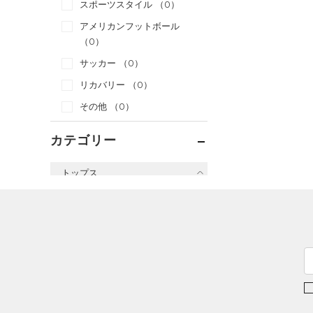
スポーツスタイル
（0）
アメリカンフットボール
（0）
サッカー
（0）
リカバリー
（0）
その他
（0）
カテゴリー
トップス
すべてのトップス
（2）
ベースレイヤー
（0）
Tシャツ
（0）
タンクトップ
（9）
ポロシャツ