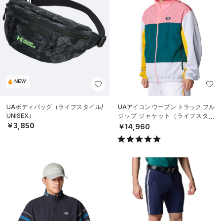
NEW
UAボディバッグ（ライフスタイル/
UAアイコン ウーブン トラック フル
UNISEX）
ジップ ジャケット（ライフスタイ
ル/MEN）
￥3,850
￥14,960