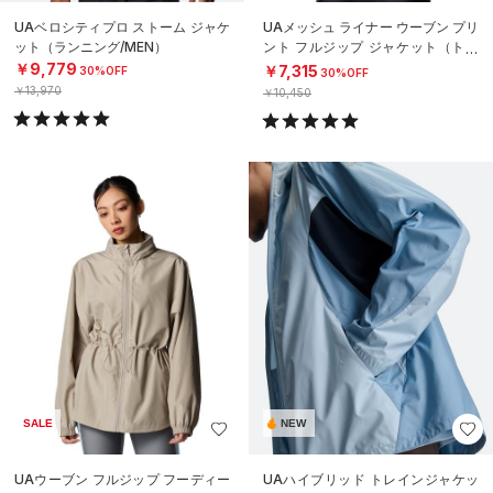
UAベロシティプロ ストーム ジャケ
UAメッシュ ライナー ウーブン プリ
ット（ランニング/MEN）
ント フルジップ ジャケット（トレ
ーニング/WOMEN）
￥9,779
￥7,315
30%OFF
30%OFF
￥13,970
￥10,450
SALE
NEW
UAウーブン フルジップ フーディー
UAハイブリッド トレインジャケッ