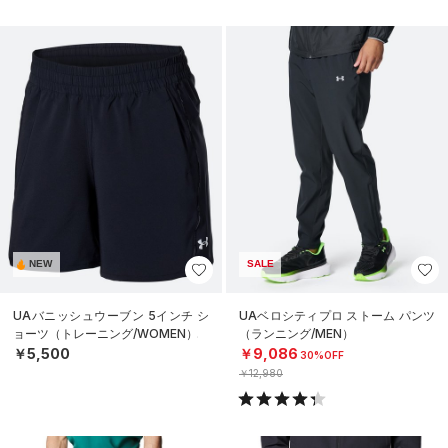
NEW
SALE
UAバニッシュウーブン 5インチ シ
UAベロシティプロ ストーム パンツ
ョーツ（トレーニング/WOMEN）
（ランニング/MEN）
￥5,500
￥9,086
30%OFF
￥12,980