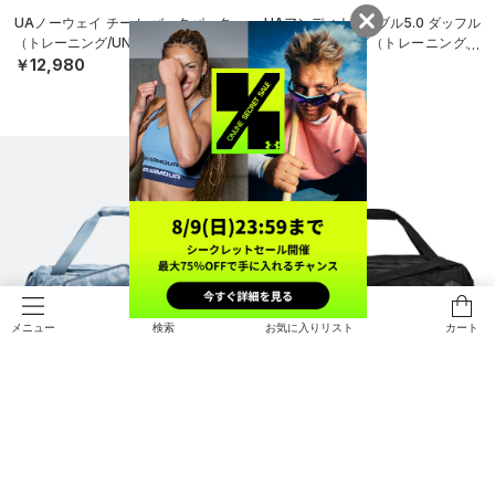
UAノーウェイ チーム バックパック
UAアンディナイアブル5.0 ダッフル
（トレーニング/UNISEX）
バッグ XSサイズ（トレーニング/U
NISEX）
￥12,980
￥5,500
検索
お気に入りリスト
カート
メニュー
NEW
UAアンディナイアブル5.0 ダッフル
UAアンディナイアブル5.0 ダッフル
バッグ Mサイズ（トレーニング/UNI
バッグ Lサイズ（トレーニング/UNI