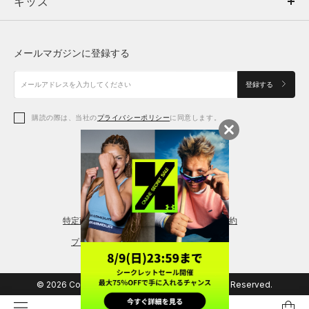
キッズ
トップス
ボトムス
キッズ
トップス
ボトムス
シューズ
シューズ
メールマガジンに登録する
ボトムス
シューズ
アクセサリー
アクセサリー
登録する
シューズ
アクセサリー
購読の際は、当社の
プライバシーポリシー
に同意します。
アクセサリー
スポーツブラ
レギンス＆タイツ
特定商取引法に基づく通販の表記
会員規約
プライバシーポリシー
© 2026 Copyright DOME Corporation. All Rights Reserved.