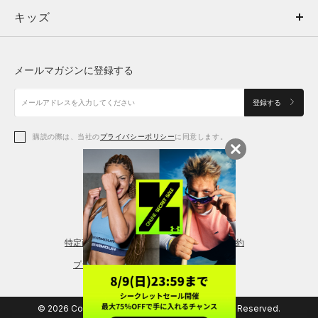
キッズ
トップス
ボトムス
キッズ
トップス
ボトムス
シューズ
シューズ
メールマガジンに登録する
ボトムス
シューズ
アクセサリー
アクセサリー
登録する
シューズ
アクセサリー
購読の際は、当社の
プライバシーポリシー
に同意します。
アクセサリー
スポーツブラ
レギンス＆タイツ
特定商取引法に基づく通販の表記
会員規約
プライバシーポリシー
© 2026 Copyright DOME Corporation. All Rights Reserved.