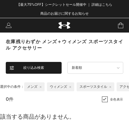
【最大75%OFF】シークレットセール開催中 ｜ 詳細はこちら
商品のお届けに関するお知らせ
在庫残りわずか メンズ＋ウィメンズ スポーツスタイ
ル アクセサリー
絞り込み検索
新着順
選択中の条件：
メンズ
ウィメンズ
スポーツスタイル
アク
0件
全色表示
該当する商品がありません。