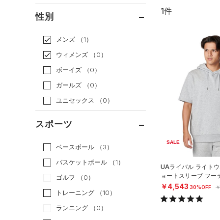
1件
通常価格
（0）
性別
セール
（1）
メンズ
（1）
ウィメンズ
（0）
ボーイズ
（0）
ガールズ
（0）
ユニセックス
（0）
スポーツ
SALE
ベースボール
（3）
バスケットボール
（1）
UAライバル ライトウ
ョートスリーブ フー
ゴルフ
（0）
タイル/MEN）
￥4,543
30%OFF
￥
トレーニング
（10）
ランニング
（0）