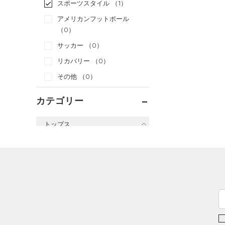
スポーツスタイル
（1）
アメリカンフットボール
（0）
サッカー
（0）
リカバリー
（0）
その他
（0）
カテゴリー
トップス
すべてのトップス
（0）
ベースレイヤー
（41）
Tシャツ
（3）
タンクトップ
（0）
ポロシャツ