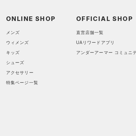
（3）
ロングTシャツ
（1）
パーカー&トレーナー
ONLINE SHOP
OFFICIAL SHOP
（11）
ジャケット
（0）
メンズ
直営店舗一覧
ジャージ
（0）
ウィメンズ
UAリワードアプリ
ベスト
キッズ
アンダーアーマー コミュニ
（2）
ダウン・コート
シューズ
（0）
スポーツブラ
アクセサリー
（0）
セットアップ
特集ページ一覧
（1）
スイムウェア
ボトムス
アクセサリー
すべてのボトムス
シューズ
すべてのアクセサリー
（0）
レギンス&タイツ
すべてのシューズ
（9）
バックパック
（18）
ショートパンツ
サイズ
（2）
スポーツシューズ
ショルダー＆トートバッグ