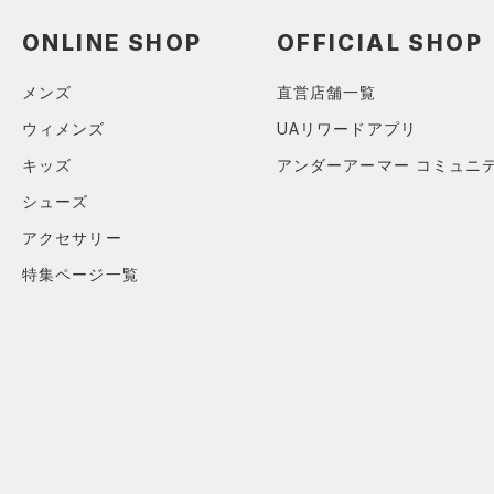
（0）
ロングTシャツ
ONLINE SHOP
OFFICIAL SHOP
（0）
パーカー&トレーナー
（0）
ジャケット
メンズ
直営店舗一覧
（0）
ジャージ
ウィメンズ
UAリワードアプリ
（0）
ベスト
キッズ
アンダーアーマー コミュニ
（0）
ダウン・コート
シューズ
（0）
スポーツブラ
アクセサリー
（0）
セットアップ
特集ページ一覧
（0）
スイムウェア
ボトムス
アクセサリー
すべてのボトムス
シューズ
すべてのアクセサリー
（0）
レギンス&タイツ
すべてのシューズ
（0）
バックパック
（0）
ショートパンツ
サイズ
（1）
スポーツシューズ
ショルダー＆トートバッグ