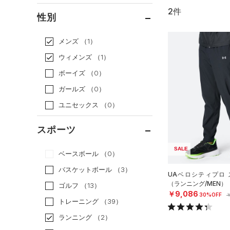
2件
通常価格
（0）
性別
セール
（2）
メンズ
（1）
ウィメンズ
（1）
ボーイズ
（0）
ガールズ
（0）
ユニセックス
（0）
スポーツ
SALE
ベースボール
（0）
バスケットボール
（3）
UAベロシティプロ 
（ランニング/MEN）
ゴルフ
（13）
￥9,086
30%OFF
￥
トレーニング
（39）
ランニング
（2）