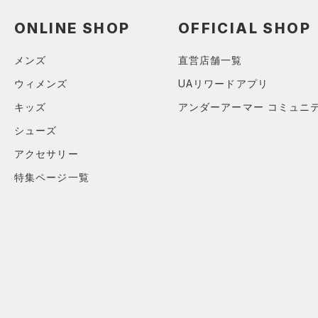
スウェット＆フリース
（6）
ロングTシャツ
（0）
アンダーウェア
ONLINE SHOP
OFFICIAL SHOP
（0）
パーカー&トレーナー
（0）
スカート
（3）
ジャケット
メンズ
直営店舗一覧
（0）
スイムウェア
（0）
ジャージ
ウィメンズ
UAリワードアプリ
（0）
ベスト
アクセサリー
キッズ
アンダーアーマー コミュニ
シューズ
（0）
ダウン・コート
すべてのアクセサリー
シューズ
（0）
スポーツブラ
すべてのシューズ
（0）
バックパック
アクセサリー
サイズ
（0）
（88）
セットアップ
スポーツシューズ
ショルダー＆トートバッグ
特集ページ一覧
（0）
YXS(120cm)
カラー
（0）
（0）
スイムウェア
スパイク
YS(130cm)
（0）
サックパック
スポーツスタイルシューズ
YM(140cm)
（0）
価格
（0）
ウェストバッグ
ブラック
ホワイト
ブラウン
グリーン
YL(150cm)
（0）
サンダル
（0）
ダッフルバッグ
テクノロジー
YXL(160cm)
（7）
キャップ＆ビーニー
～
円
円
XS
ブルー
パープル
レッド
イエロー
（0）
FLOW(フロー)
（0）
ベルト
在庫
S