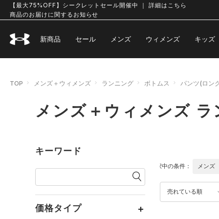
【最大75%OFF】シークレットセール開催中 ｜ 詳細はこちら
商品のお届けに関するお知らせ
新商品
セール
メンズ
ウィメンズ
キッズ
TOP
メンズ＋ウィメンズ
ランニング
ボトムス
パンツ(ロン
メンズ＋ウィメンズ ラ
キーワード
選択中の条件：
メンズ
売れている順
価格タイプ