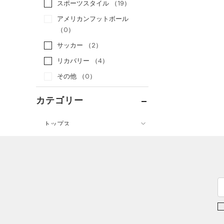
スポーツスタイル
（19）
アメリカンフットボール
（0）
サッカー
（2）
リカバリー
（4）
その他
（0）
カテゴリー
トップス
ボトムス
すべてのトップス
すべてのボトムス
（0）
ベースレイヤー
（5）
レギンス&タイツ
（15）
Tシャツ
（8）
ショートパンツ
（14）
タンクトップ
（2）
パンツ(ロングパンツ)
（0）
ポロシャツ
（0）