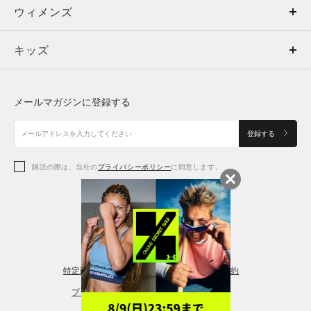
ウィメンズ
トップス
ウィメンズ
キッズ
トップス
ボトムス
キッズ
トップス
ボトムス
シューズ
シューズ
メールマガジンに登録する
ボトムス
シューズ
アクセサリー
アクセサリー
登録する
シューズ
アクセサリー
購読の際は、当社の
プライバシーポリシー
に同意します。
アクセサリー
スポーツブラ
レギンス＆タイツ
特定商取引法に基づく通販の表記
会員規約
プライバシーポリシー