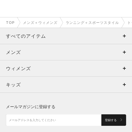
TOP
メンズ＋ウィメンズ
ランニング＋スポーツスタイル
ト
すべてのアイテム
メンズ
メンズ
ウィメンズ
トップス
ウィメンズ
キッズ
トップス
ボトムス
キッズ
トップス
ボトムス
シューズ
シューズ
メールマガジンに登録する
ボトムス
シューズ
アクセサリー
アクセサリー
登録する