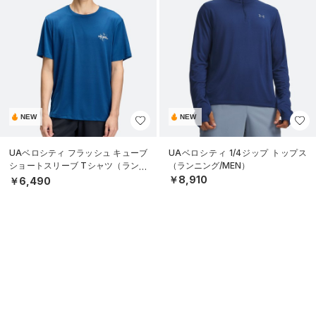
NEW
NEW
UAベロシティ フラッシュ キューブ
UAベロシティ 1/4ジップ トップス
ショートスリーブ Tシャツ（ランニ
（ランニング/MEN）
ング/MEN）
￥8,910
￥6,490