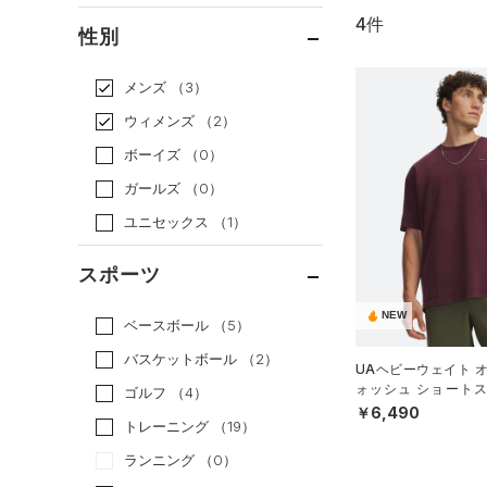
4件
通常価格
（3）
性別
セール
（1）
メンズ
（3）
ウィメンズ
（2）
ボーイズ
（0）
ガールズ
（0）
ユニセックス
（1）
スポーツ
NEW
ベースボール
（5）
バスケットボール
（2）
UAヘビーウェイト 
ォッシュ ショートス
ゴルフ
（4）
（ライフスタイル/ME
￥6,490
トレーニング
（19）
ランニング
（0）