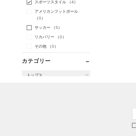
スポーツスタイル
（4）
アメリカンフットボール
（0）
サッカー
（5）
リカバリー
（0）
その他
（0）
カテゴリー
トップス
すべてのトップス
（0）
ベースレイヤー
（2）
Tシャツ
（1）
タンクトップ
（0）
ポロシャツ