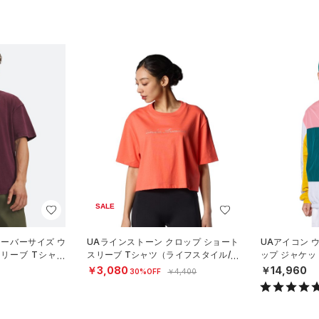
SALE
オーバーサイズ ウ
UAラインストーン クロップ ショート
UAアイコン 
リーブ Tシャツ
スリーブ Tシャツ（ライフスタイル/W
ップ ジャケッ
N）
OMEN）
N）
￥3,080
￥14,960
30%OFF
￥4,400