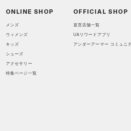
（0）
ロングTシャツ
ONLINE SHOP
OFFICIAL SHOP
（0）
パーカー&トレーナー
（1）
ジャケット
メンズ
直営店舗一覧
（0）
ジャージ
ウィメンズ
UAリワードアプリ
（0）
ベスト
キッズ
アンダーアーマー コミュニ
（0）
ダウン・コート
シューズ
（0）
スポーツブラ
アクセサリー
（0）
セットアップ
特集ページ一覧
（0）
スイムウェア
ボトムス
アクセサリー
すべてのボトムス
シューズ
すべてのアクセサリー
（0）
レギンス&タイツ
すべてのシューズ
（2）
バックパック
（0）
ショートパンツ
サイズ
（3）
スポーツシューズ
ショルダー＆トートバッグ