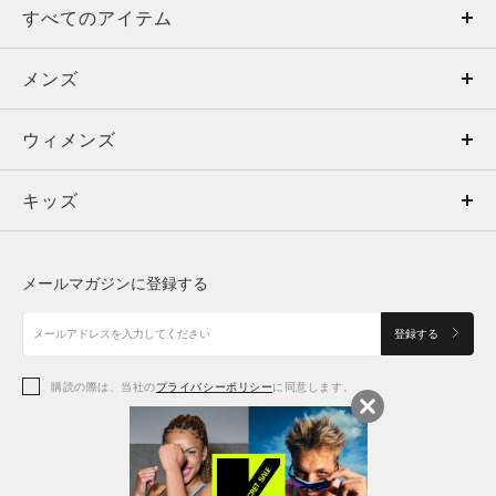
すべてのアイテム
メンズ
メンズ
ウィメンズ
トップス
ウィメンズ
キッズ
トップス
ボトムス
キッズ
トップス
ボトムス
シューズ
シューズ
メールマガジンに登録する
ボトムス
シューズ
アクセサリー
アクセサリー
登録する
シューズ
アクセサリー
購読の際は、当社の
プライバシーポリシー
に同意します。
アクセサリー
スポーツブラ