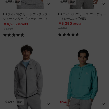
在庫残り僅か
在庫残り僅か
UAライバルテリー レフトチェスト
UAライバルフリース フーディー
ショートスリーブ フーディー（トレ
（トレーニング/MEN）
ーニング/MEN）
￥5,390
￥4,235
30%OFF
30%OFF
￥7,700
￥6,050
公式サイト限定
SALE