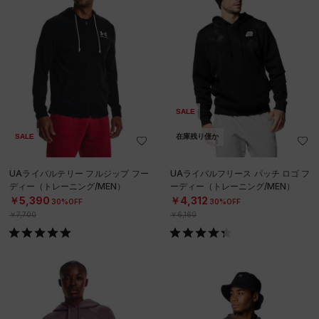
SALE
SALE
在庫残り僅か
UAライバルテリー フルジップ フー
UAライバルフリース パッチ ロゴ フ
ディー（トレーニング/MEN）
ーディー（トレーニング/MEN）
￥5,390
￥4,312
30%OFF
30%OFF
￥7,700
￥6,160