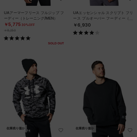
UAアーマーフリース フルジップ フ
UAエッセンシャル スクリプト フリ
ーディー（トレーニング/MEN）
ース プルオーバー フーディー（ト
レーニング/WOMEN）
￥5,775
￥6,930
30%OFF
￥8,250
SOLD OUT
在庫残り僅か
在庫残り僅か