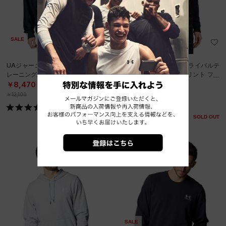
SALE
SALE
在庫残り僅か
UAジャーニーリブ フーディー（ト
UAプロジェクトロック ライバルテ
レーニング/MEN）
リー オールオーバー プリント フー
ディー（トレーニング/MEN）
￥8,470
￥10,010
30%OFF
30%OFF
￥12,100
￥14,300
SOLD OUT
SALE