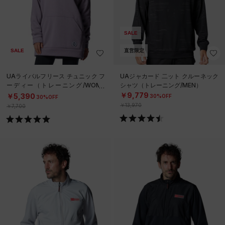
SALE
SALE
直営限定
UAライバルフリース チュニック フ
UAジャカード 二ット クルーネック
ーディー（トレーニング/WOME
シャツ（トレーニング/MEN）
N）
￥9,779
￥5,390
30%OFF
30%OFF
￥13,970
￥7,700