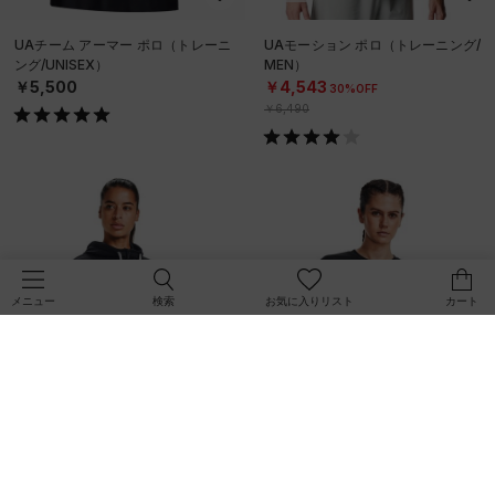
UAチーム アーマー ポロ（トレーニ
UAモーション ポロ（トレーニング/
ング/UNISEX）
MEN）
￥5,500
￥4,543
30%OFF
￥6,490
検索
お気に入りリスト
カート
メニュー
SALE
SALE