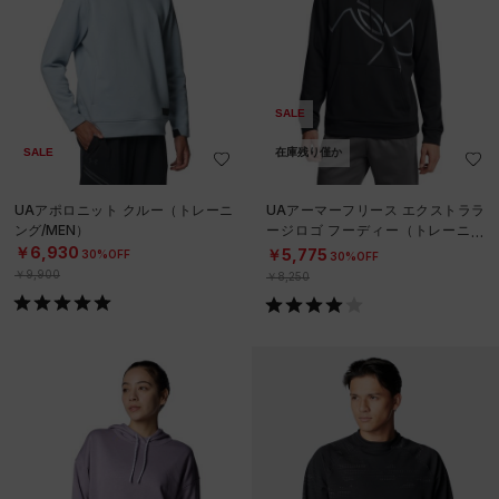
SALE
SALE
在庫残り僅か
UAアポロニット クルー（トレーニ
UAアーマーフリース エクストララ
ング/MEN）
ージロゴ フーディー（トレーニン
グ/MEN）
￥6,930
￥5,775
30%OFF
30%OFF
￥9,900
￥8,250