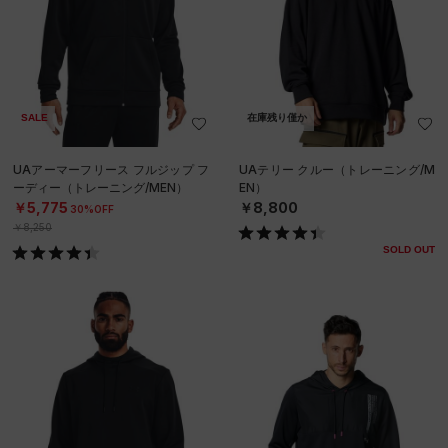
SALE
在庫残り僅か
UAアーマーフリース フルジップ フ
UAテリー クルー（トレーニング/M
ーディー（トレーニング/MEN）
EN）
￥5,775
￥8,800
30%OFF
￥8,250
SOLD OUT