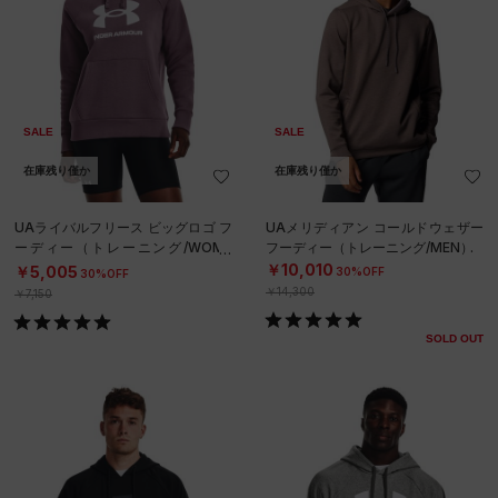
SALE
SALE
在庫残り僅か
在庫残り僅か
UAライバルフリース ビッグロゴ フ
UAメリディアン コールドウェザー
ーディー（トレーニング/WOME
フーディー（トレーニング/MEN）
N）
￥10,010
￥5,005
30%OFF
30%OFF
￥14,300
￥7,150
SOLD OUT