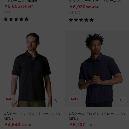
（トレーニング/MEN）
ジップ フーディー（トレーニング/
MEN）
￥5,005
￥6,930
30%OFF
30%OFF
￥7,150
￥9,900
SALE
SALE
UAモーション ポロ（トレーニング/
UAクール プロ ポロ（トレーニング/
MEN）
MEN）
￥4,543
￥6,237
30%OFF
30%OFF