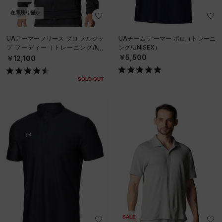
在庫残り僅か
UAアーマーフリース プロ フルジッ
UAチーム アーマー ポロ（トレーニ
プ フーディー（トレーニング/ME
ング/UNISEX）
N）
￥5,500
￥12,100
SOLD OUT
SALE