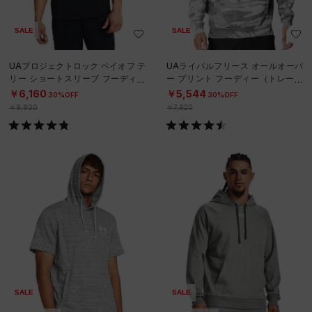
SALE
SALE
UAプロジェクトロック ペイオフ テ
UAライバルフリース オールオーバ
リー ショートスリーブ フーディー
ー プリント フーディー（トレーニ
（トレーニング/MEN）
ング/MEN）
￥6,160
￥5,544
30%OFF
30%OFF
￥8,800
￥7,920
SALE
SALE