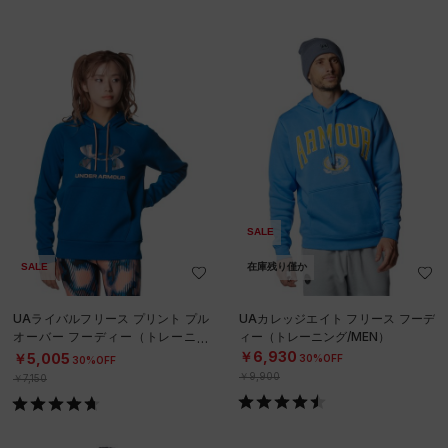
SALE
SALE
在庫残り僅か
UAライバルフリース プリント プル
UAカレッジエイト フリース フーデ
オーバー フーディー（トレーニン
ィー（トレーニング/MEN）
グ/WOMEN）
￥6,930
￥5,005
30%OFF
30%OFF
￥9,900
￥7,150