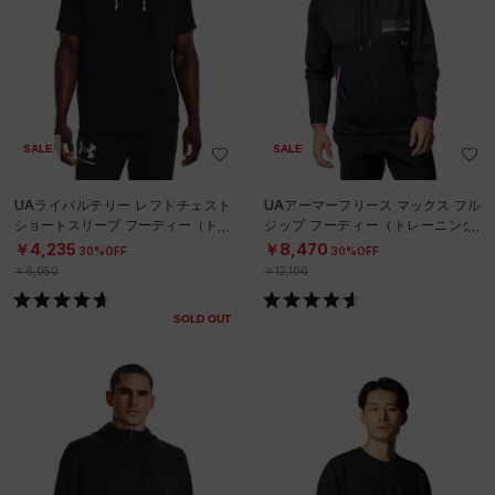
SALE
SALE
UAライバルテリー レフトチェスト
UAアーマーフリース マックス フル
ショートスリーブ フーディー（トレ
ジップ フーディー（トレーニング/
ーニング/MEN）
MEN）
￥4,235
￥8,470
30%OFF
30%OFF
￥6,050
￥12,100
SOLD OUT