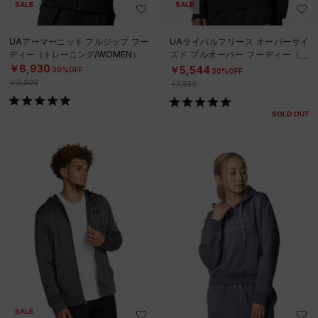
SALE
SALE
UAアーマーニット フルジップ フー
UAライバルフリース オーバーサイ
ディー（トレーニング/WOMEN）
ズド プルオーバー フーディー（ト
レーニング/WOMEN）
￥6,930
￥5,544
30%OFF
30%OFF
￥9,900
￥7,920
SOLD OUT
SALE