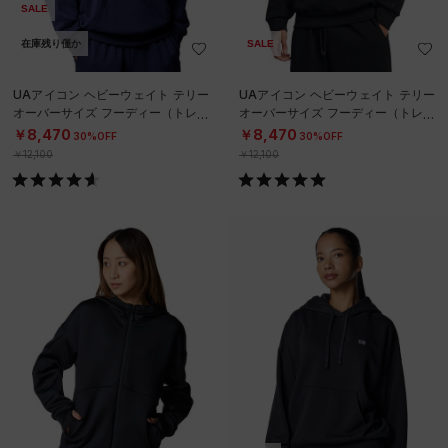
SALE
在庫残り僅か
SALE
UAアイコン ヘビーウェイト テリー
UAアイコン ヘビーウェイト テリー
オーバーサイズ フーディー（トレー
オーバーサイズ フーディー（トレー
ニング/MEN）
ニング/MEN）
￥8,470
￥8,470
30%OFF
30%OFF
￥12,100
￥12,100