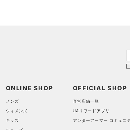
（2）
ロングTシャツ
（0）
パーカー&トレーナー
（0）
ジャケット
（0）
ジャージ
（0）
ベスト
（0）
ダウン・コート
（0）
スポーツブラ
（0）
セットアップ
（0）
スイムウェア
ONLINE SHOP
OFFICIAL SHOP
ボトムス
アクセサリー
メンズ
直営店舗一覧
すべてのボトムス
シューズ
ウィメンズ
UAリワードアプリ
すべてのアクセサリー
（1）
レギンス&タイツ
キッズ
アンダーアーマー コミュニ
すべてのシューズ
（0）
バックパック
（5）
ショートパンツ
サイズ
（0）
シューズ
スポーツシューズ
ショルダー＆トートバッグ