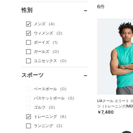
6件
通常価格
（3）
性別
セール
（3）
メンズ
（4）
ウィメンズ
（2）
ボーイズ
（1）
ガールズ
（0）
ユニセックス
（0）
スポーツ
ベースボール
（0）
バスケットボール
（0）
UAクール エリート 
ツ（トレーニング/ME
ゴルフ
（0）
￥7,480
トレーニング
（6）
ランニング
（2）