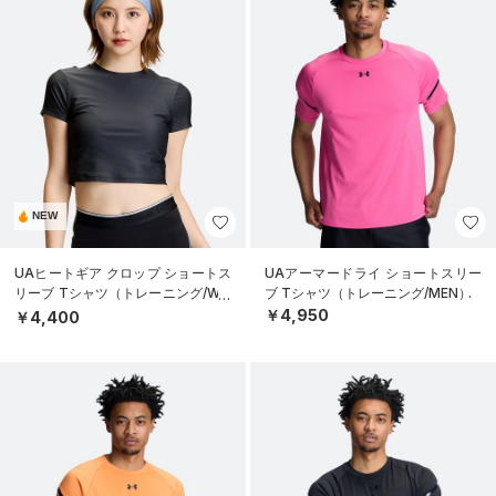
NEW
UAヒートギア クロップ ショートス
UAアーマードライ ショートスリー
リーブ Tシャツ（トレーニング/WO
ブ Tシャツ（トレーニング/MEN）
MEN）
￥4,950
￥4,400