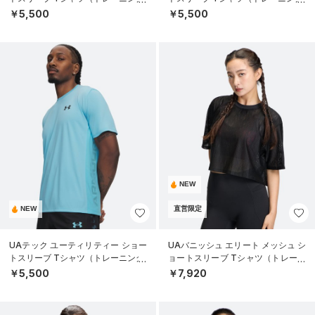
MEN）
MEN）
￥5,500
￥5,500
NEW
NEW
直営限定
UAテック ユーティリティー ショー
UAバニッシュ エリート メッシュ シ
トスリーブ Tシャツ（トレーニング/
ョートスリーブ Tシャツ（トレーニ
MEN）
ング/WOMEN）
￥5,500
￥7,920