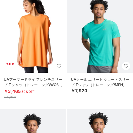
SALE
UAアーマードライ フレンチスリー
UAクール エリート ショートスリー
ブ Tシャツ（トレーニング/WOME
ブ Tシャツ（トレーニング/MEN）
N）
￥7,920
￥3,465
30%OFF
￥4,950