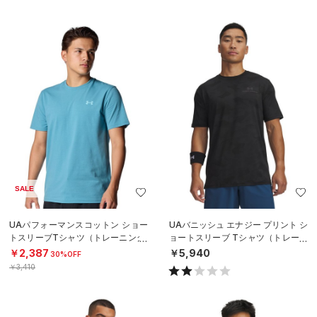
SALE
UAパフォーマンスコットン ショー
UAバニッシュ エナジー プリント シ
トスリーブTシャツ（トレーニング/
ョートスリーブ Tシャツ（トレーニ
MEN）
ング/MEN）
￥2,387
￥5,940
30%OFF
￥3,410