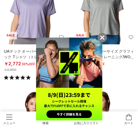
SALE
SALE
UAテック オーバーサイズ グラフィ
UAテック オーバーサイズ グラフィ
ック Tシャツ（トレーニング/WOM
ック Tシャツ（トレーニング/WOM
EN）
EN）
￥2,772
￥2,772
30%OFF
30%OFF
￥3,960
￥3,960
検索
お気に入りリスト
カート
メニュー