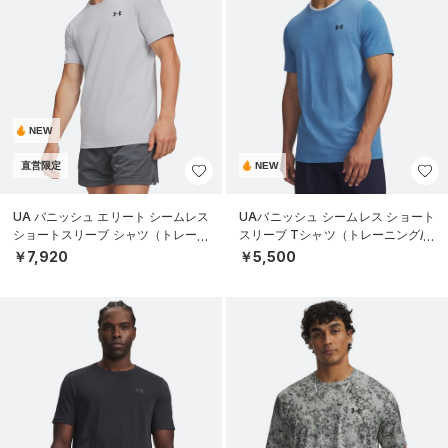
NEW
直営限定
NEW
UA バニッシュ エリート シームレス
UAバニッシュ シームレス ショート
ショートスリーブ シャツ（トレーニ
スリーブ Tシャツ（トレーニング/M
ング/MEN）
EN）
￥7,920
￥5,500