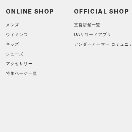
（0）
ロングTシャツ
ONLINE SHOP
OFFICIAL SHOP
（0）
パーカー&トレーナー
（0）
ジャケット
メンズ
直営店舗一覧
（0）
ジャージ
ウィメンズ
UAリワードアプリ
（0）
ベスト
キッズ
アンダーアーマー コミュニ
（0）
ダウン・コート
シューズ
（0）
スポーツブラ
アクセサリー
（0）
セットアップ
特集ページ一覧
（0）
スイムウェア
ボトムス
アクセサリー
すべてのボトムス
シューズ
すべてのアクセサリー
（0）
レギンス&タイツ
すべてのシューズ
（0）
バックパック
（0）
ショートパンツ
サイズ
（0）
スポーツシューズ
ショルダー＆トートバッグ