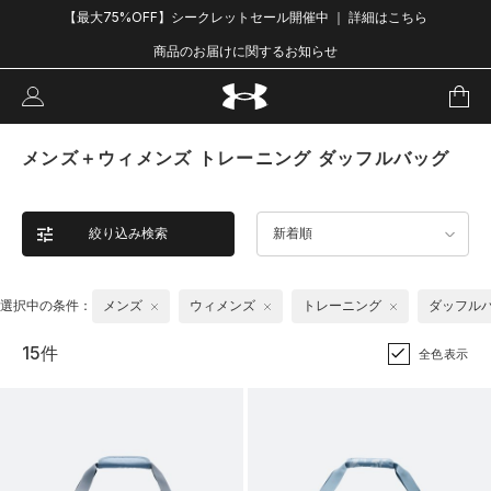
【最大75%OFF】シークレットセール開催中 ｜ 詳細はこちら
商品のお届けに関するお知らせ
メンズ＋ウィメンズ トレーニング ダッフルバッグ
絞り込み検索
新着順
選択中の条件：
メンズ
ウィメンズ
トレーニング
ダッフル
15件
全色表示