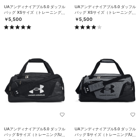
UAアンディナイアブル5.0 ダッフル
UAアンディナイアブル5.0 ダッフル
バッグ XSサイズ（トレーニング/U
バッグ XSサイズ（トレーニング/U
NISEX）
NISEX）
￥5,500
￥5,500
UAアンディナイアブル5.0 ダッフル
UAアンディナイアブル5.0 ダッフル
バッグ Sサイズ（トレーニング/UNI
バッグ Sサイズ（トレーニング/UNI