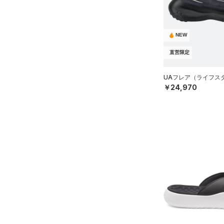
スウェット＆フリース
（15）
ロングTシャツ
（6）
サックパック
スポーツスタイルシューズ
（31）
アンダーウェア
（10）
パーカー&トレーナー
（14）
（9）
ウェストバッグ
（0）
スカート
（31）
NEW
ジャケット
（14）
サンダル
（16）
ダッフルバッグ
（5）
スイムウェア
（12）
ジャージ
直営限定
（20）
キャップ＆ビーニー
サイズ
（1）
ベスト
（0）
ベルト
UAフレア（ライフスタイ
（3）
￥24,970
ダウン・コート
16.5
（4）
グローブ・手袋
カラー
（12）
スポーツブラ
17.0
（8）
アイウェア
（0）
セットアップ
17.5
リストバンド＆ヘッドバンド
ブラック
ホワイト
ブラウン
グリーン
（5）
18.0
（1）
スイムウェア
18.5
（0）
スポーツマスク
19.0
ブルー
パープル
レッド
イエロー
（24）
ソックス
19.5
（0）
ネックウォーマー
20.0
オレンジ
その他
（1）
スリーブ
20.5
（4）
タオル