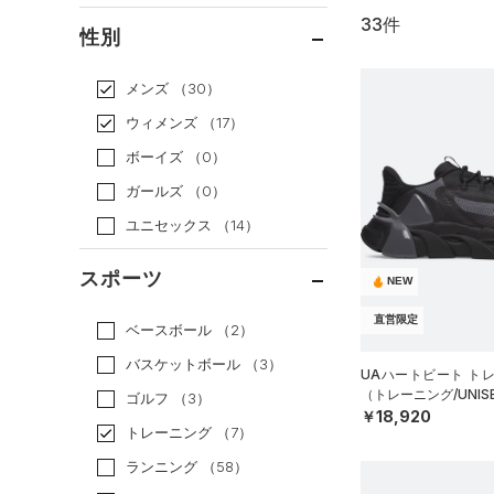
33件
通常価格
（24）
性別
セール
（9）
メンズ
（30）
ウィメンズ
（17）
ボーイズ
（0）
ガールズ
（0）
ユニセックス
（14）
スポーツ
NEW
直営限定
ベースボール
（2）
バスケットボール
（3）
UAハートビート ト
（トレーニング/UNIS
ゴルフ
（3）
￥18,920
トレーニング
（7）
ランニング
（58）