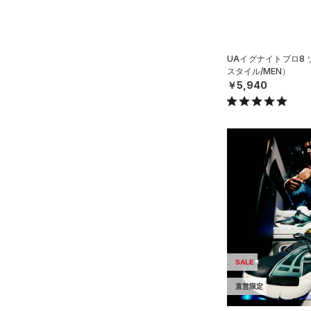
21.0
価格
（0）
ボール
21.5
（0）
イヤホン＆ヘッドホン
22.0
テクノロジー
UAイグナイトプロ8
～
円
円
（2）
22.5
ウォーターボトル
スタイル/MEN）
FLOW(フロー)
（0）
￥5,940
在庫
23.0
（0）
その他
HOVR(ホバー)
（10）
23.5
在庫あり
CHARGED(チャージド)
（2）
限定
24.0
MICRO G(マイクロＧ)
（0）
24.5
直営限定
（7）
コレクション
TRIBASE(トライベース)
（1）
25.0
公式サイト限定
（0）
RUSH(ラッシュ)
（0）
25.5
プロジェクトロック
（0）
在庫残りわずか
（0）
ISO-CHILL(アイソチル)
（0）
26.0
ステフィン・カリー
（0）
Tech(テック)
（0）
26.5
アジア限定
（0）
27.0
COLDGEAR ARMOUR(コール
SALE
ドギアアーマー)
（0）
27.5
直営限定
HEATGEAR ARMOUR(ヒート
28.0
ギアアーマー)
（0）