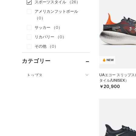
スポーツスタイル
（26）
アメリカンフットボール
（0）
サッカー
（0）
リカバリー
（0）
その他
（0）
カテゴリー
NEW
トップス
UAエコー スリップ
タイル/UNISEX）
ボトムス
すべてのトップス
￥20,900
アクセサリー
すべてのボトムス
（40）
ベースレイヤー
シューズ
すべてのアクセサリー
（30）
レギンス&タイツ
（107）
Tシャツ
すべてのシューズ
（28）
バックパック
（65）
ショートパンツ
（21）
タンクトップ
（4）
スポーツシューズ
ショルダー＆トートバッグ
（51）
パンツ(ロングパンツ)
（7）
ポロシャツ
（5）
（0）
スパイク
（9）