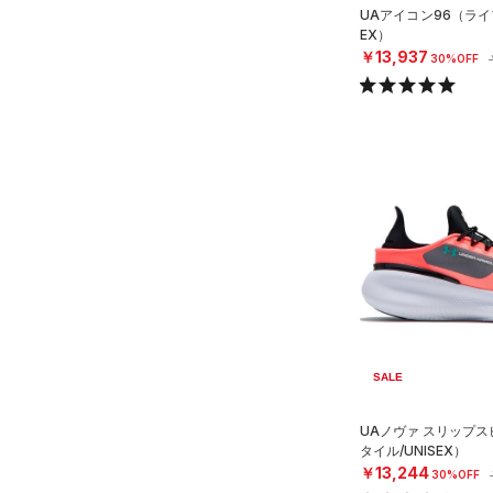
28.5
UAアイコン96（ライ
STORM(ストーム)
（0）
EX）
29.0
￥13,937
COLDGEAR INFRARED(コー
30%OFF
29.5
ルドギアインフラレッド)
30.0
（0）
30.5
AUXETIC(オーゼティック)
（0）
31.0
Charged Cotton(チャージド
31.5
コットン)
（0）
32.0
Rival Fleece(ライバルフリー
33.0
ス)
（0）
34.0
Armour Fleece(アーマーフリ
35.0
ース)
（0）
SALE
UAノヴァ スリップ
タイル/UNISEX）
￥13,244
30%OFF