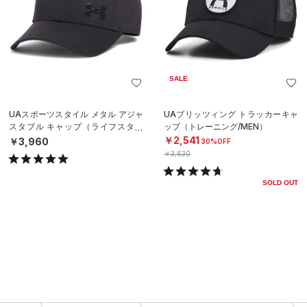
SALE
UAスポーツスタイル メタル アジャ
UAブリッツィング トラッカーキャ
スタブル キャップ（ライフスタイ
ップ（トレーニング/MEN）
ル/MEN）
￥2,541
￥3,960
30%OFF
￥3,630
SOLD OUT