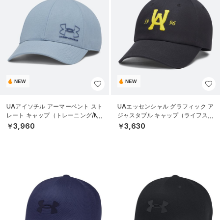
NEW
NEW
UAアイソチル アーマーベント スト
UAエッセンシャル グラフィック ア
レート キャップ（トレーニング/ME
ジャスタブル キャップ（ライフスタ
N）
イル/UNISEX）
￥3,960
￥3,630