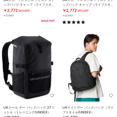
ップバック キャップ（ライフスタイ
ップバック キャップ（ライフスタイ
ル/MEN）
ル/MEN）
￥2,772
￥2,772
30%OFF
30%OFF
￥3,960
￥3,960
SOLD OUT
UAクール デー バックパック 27リ
UAライトデー バックパック（ライ
ットル（トレーニング/UNISEX）
フスタイル/UNISEX）