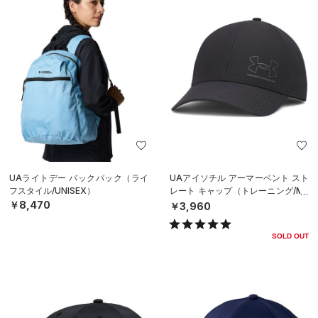
UAライトデー バックパック（ライ
UAアイソチル アーマーベント スト
フスタイル/UNISEX）
レート キャップ（トレーニング/ME
N）
￥8,470
￥3,960
SOLD OUT