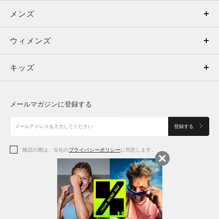
メンズ
メンズ
ウィメンズ
トップス
ウィメンズ
キッズ
トップス
ボトムス
キッズ
トップス
ボトムス
シューズ
シューズ
メールマガジンに登録する
ボトムス
シューズ
アクセサリー
アクセサリー
登録する
シューズ
アクセサリー
購読の際は、当社の
プライバシーポリシー
に同意します。
アクセサリー
スポーツブラ
レギンス＆タイツ