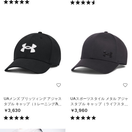
UAメンズ ブリッツィング アジャス
UAスポーツスタイル メタル アジャ
タブル キャップ（トレーニング/ME
スタブル キャップ（ライフスタイ
N）
ル/MEN）
￥3,630
￥3,960