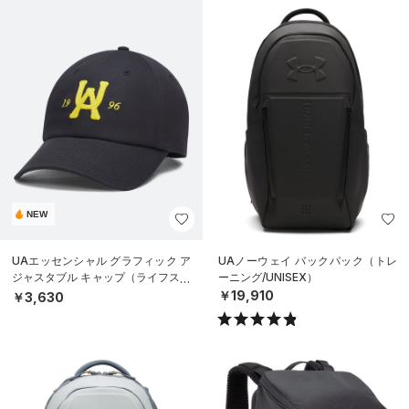
NEW
UAエッセンシャル グラフィック ア
UAノーウェイ バックパック（トレ
ジャスタブル キャップ（ライフスタ
ーニング/UNISEX）
イル/UNISEX）
￥19,910
￥3,630