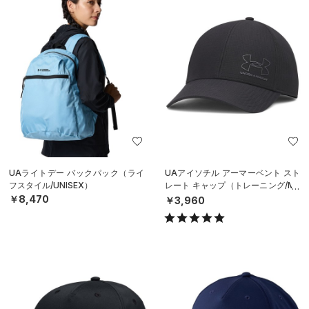
UAライトデー バックパック（ライ
UAアイソチル アーマーベント スト
フスタイル/UNISEX）
レート キャップ（トレーニング/ME
N）
￥8,470
￥3,960