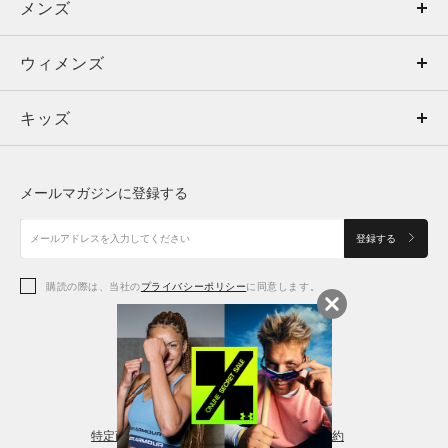
メンズ
メンズ
ウィメンズ
トップス
ウィメンズ
キッズ
トップス
ボトムス
キッズ
トップス
ボトムス
シューズ
シューズ
メールマガジンに登録する
ボトムス
シューズ
アクセサリー
アクセサリー
登録する
シューズ
アクセサリー
購読の際は、当社の
プライバシーポリシー
に同意します。
アクセサリー
スポーツブラ
レギンス＆タイツ
特定商取引法に基づく通販の表記
会員規約