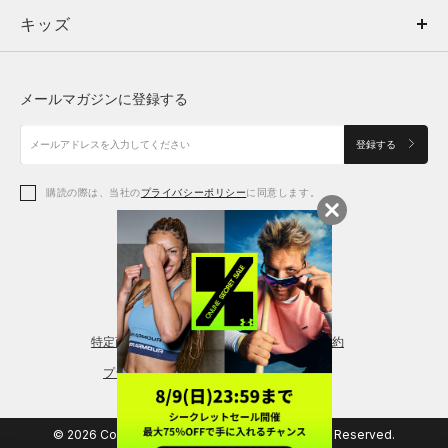
キッズ
トップス
ボトムス
キッズ
トップス
ボトムス
シューズ
シューズ
メールマガジンに登録する
ボトムス
シューズ
アクセサリー
アクセサリー
登録する
シューズ
アクセサリー
購読の際は、当社の
プライバシーポリシー
に同意します。
アクセサリー
スポーツブラ
レギンス＆タイツ
特定商取引法に基づく通販の表記
会員規約
プライバシーポリシー
© 2026 Copyright DOME Corporation. All Rights Reserved.