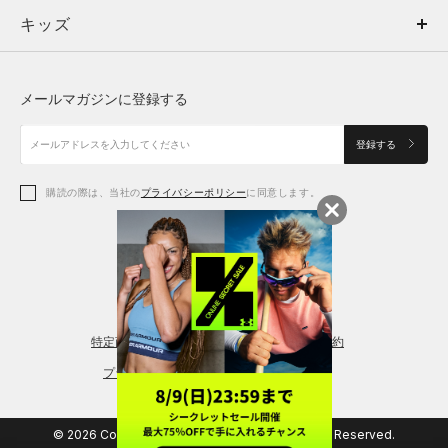
キッズ
トップス
ボトムス
キッズ
トップス
ボトムス
シューズ
シューズ
メールマガジンに登録する
ボトムス
シューズ
アクセサリー
アクセサリー
登録する
シューズ
アクセサリー
購読の際は、当社の
プライバシーポリシー
に同意します。
アクセサリー
スポーツブラ
レギンス＆タイツ
特定商取引法に基づく通販の表記
会員規約
プライバシーポリシー
© 2026 Copyright DOME Corporation. All Rights Reserved.