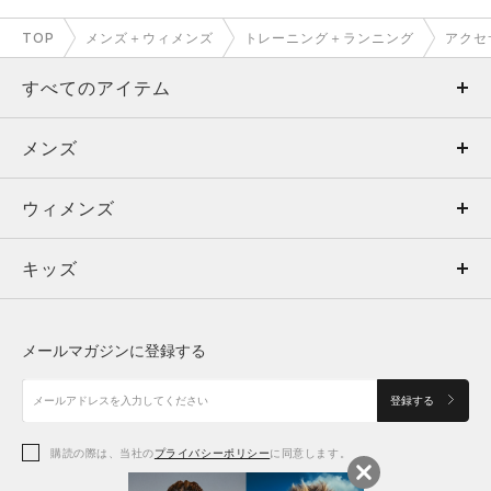
TOP
メンズ＋ウィメンズ
トレーニング＋ランニング
アクセ
すべてのアイテム
メンズ
メンズ
ウィメンズ
トップス
ウィメンズ
キッズ
トップス
ボトムス
キッズ
トップス
ボトムス
シューズ
シューズ
メールマガジンに登録する
ボトムス
シューズ
アクセサリー
アクセサリー
登録する
シューズ
アクセサリー
購読の際は、当社の
プライバシーポリシー
に同意します。