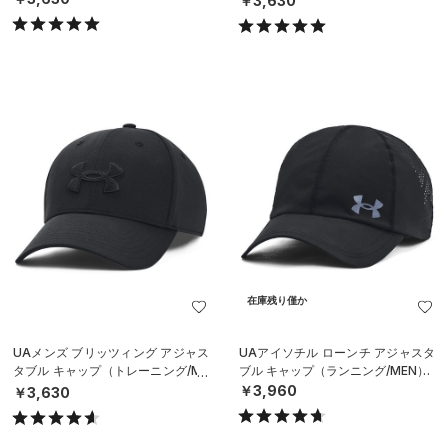
￥3,630
在庫残り僅か
UAメンズ ブリッツィング アジャス
UAアイソチル ローンチ アジャスタ
タブル キャップ（トレーニング/ME
ブル キャップ（ランニング/MEN）
N）
￥3,960
￥3,630