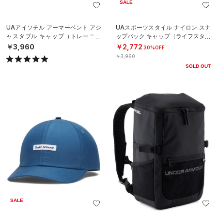
SALE
UAアイソチル アーマーベント アジ
UAスポーツスタイル ナイロン スナ
ャスタブル キャップ（トレーニン
ップバック キャップ（ライフスタイ
グ/MEN）
ル/MEN）
￥3,960
￥2,772
30%OFF
￥3,960
SOLD OUT
SALE