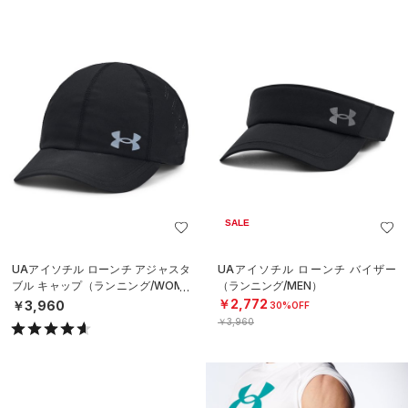
SALE
UAアイソチル ローンチ アジャスタ
UAアイソチル ローンチ バイザー
ブル キャップ（ランニング/WOME
（ランニング/MEN）
N）
￥2,772
￥3,960
30%OFF
￥3,960