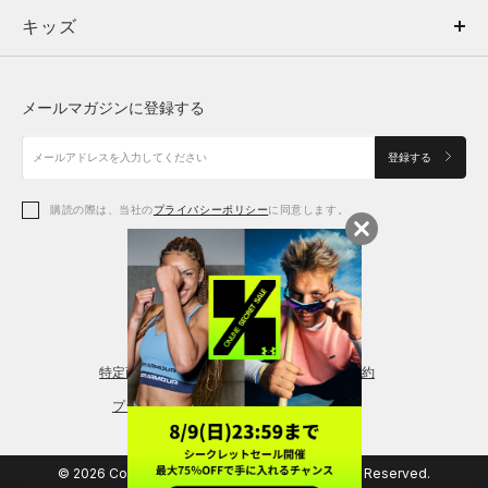
キッズ
トップス
ボトムス
キッズ
トップス
ボトムス
シューズ
シューズ
メールマガジンに登録する
ボトムス
シューズ
アクセサリー
アクセサリー
登録する
シューズ
アクセサリー
購読の際は、当社の
プライバシーポリシー
に同意します。
アクセサリー
スポーツブラ
レギンス＆タイツ
特定商取引法に基づく通販の表記
会員規約
プライバシーポリシー
© 2026 Copyright DOME Corporation. All Rights Reserved.