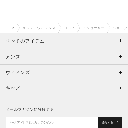
TOP
メンズ＋ウィメンズ
ゴルフ
アクセサリー
ショルダ
すべてのアイテム
メンズ
メンズ
ウィメンズ
トップス
ウィメンズ
キッズ
トップス
ボトムス
キッズ
トップス
ボトムス
シューズ
シューズ
メールマガジンに登録する
ボトムス
シューズ
アクセサリー
アクセサリー
登録する