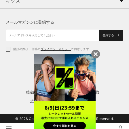
キッズ
トップス
ボトムス
キッズ
トップス
ボトムス
シューズ
シューズ
メールマガジンに登録する
ボトムス
シューズ
アクセサリー
アクセサリー
登録する
シューズ
アクセサリー
購読の際は、当社の
プライバシーポリシー
に同意します。
アクセサリー
スポーツブラ
レギンス＆タイツ
特定商取引法に基づく通販の表記
会員規約
プライバシーポリシー
© 2026 Copyright DOME Corporation. All Rights Reserved.