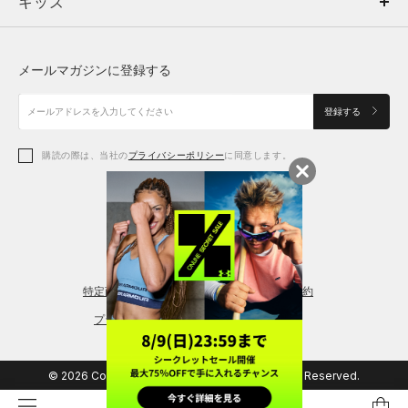
キッズ
トップス
ボトムス
キッズ
トップス
ボトムス
シューズ
シューズ
メールマガジンに登録する
ボトムス
シューズ
アクセサリー
アクセサリー
登録する
シューズ
アクセサリー
購読の際は、当社の
プライバシーポリシー
に同意します。
アクセサリー
スポーツブラ
レギンス＆タイツ
特定商取引法に基づく通販の表記
会員規約
プライバシーポリシー
© 2026 Copyright DOME Corporation. All Rights Reserved.