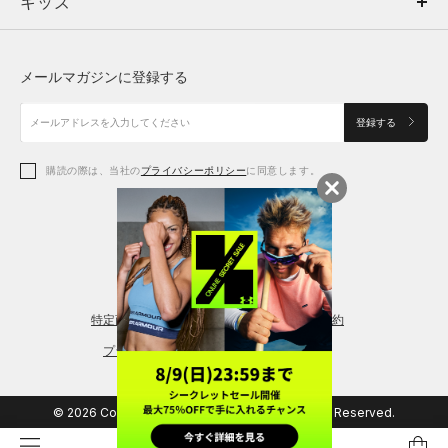
キッズ
トップス
ボトムス
キッズ
トップス
ボトムス
シューズ
シューズ
メールマガジンに登録する
ボトムス
シューズ
アクセサリー
アクセサリー
登録する
シューズ
アクセサリー
購読の際は、当社の
プライバシーポリシー
に同意します。
アクセサリー
スポーツブラ
レギンス＆タイツ
特定商取引法に基づく通販の表記
会員規約
プライバシーポリシー
© 2026 Copyright DOME Corporation. All Rights Reserved.