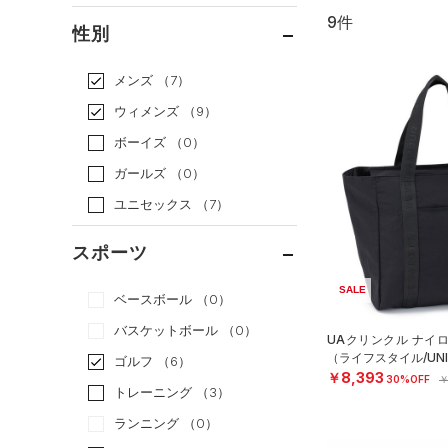
9件
通常価格
（8）
性別
セール
（1）
メンズ
（7）
ウィメンズ
（9）
ボーイズ
（0）
ガールズ
（0）
ユニセックス
（7）
スポーツ
SALE
ベースボール
（0）
バスケットボール
（0）
UAクリンクル ナイ
（ライフスタイル/UNI
ゴルフ
（6）
￥8,393
30%OFF
￥
トレーニング
（3）
ランニング
（0）