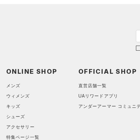
（0）
ボール
（0）
イヤホン＆ヘッドホン
（0）
ウォーターボトル
（11）
その他
シューズ
すべてのシューズ
サイズ
ONLINE SHOP
OFFICIAL SHOP
（7）
スポーツシューズ
ONESIZE
カラー
（0）
メンズ
直営店舗一覧
スパイク
スポーツスタイルシューズ
ウィメンズ
UAリワードアプリ
（30）
価格
キッズ
アンダーアーマー コミュニ
ブラック
ホワイト
ブラウン
グリーン
（14）
サンダル
シューズ
テクノロジー
～
アクセサリー
円
円
ブルー
パープル
レッド
イエロー
FLOW(フロー)
（0）
特集ページ一覧
在庫