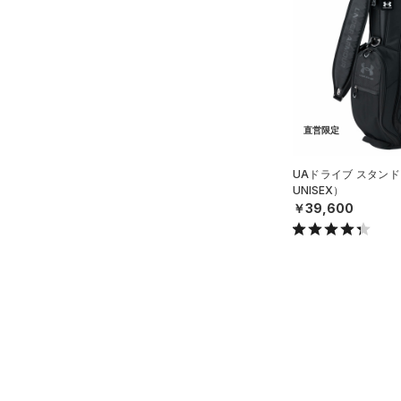
スウェット＆フリース
（3）
ロングTシャツ
（2）
サックパック
（4）
アンダーウェア
（1）
パーカー&トレーナー
（4）
ウェストバッグ
（0）
スカート
（14）
ジャケット
（1）
ダッフルバッグ
（0）
スイムウェア
（0）
ジャージ
（26）
キャップ＆ビーニー
（0）
ベスト
直営限定
（7）
ベルト
（2）
ダウン・コート
（7）
グローブ・手袋
UAドライブ スタンド
（0）
スポーツブラ
UNISEX）
（2）
アイウェア
￥39,600
（0）
セットアップ
リストバンド＆ヘッドバンド
（0）
（1）
スイムウェア
（0）
スポーツマスク
（3）
ソックス
（0）
ネックウォーマー
（0）
スリーブ
（0）
タオル