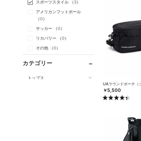
スポーツスタイル
（3）
アメリカンフットボール
（0）
サッカー
（0）
リカバリー
（0）
その他
（0）
カテゴリー
トップス
UAラウンドポーチ（ゴル
ボトムス
すべてのトップス
￥5,500
アクセサリー
すべてのボトムス
（23）
ベースレイヤー
すべてのアクセサリー
（0）
レギンス&タイツ
（41）
Tシャツ
（9）
バックパック
（28）
ショートパンツ
（3）
タンクトップ
ショルダー＆トートバッグ
（32）
パンツ(ロングパンツ)
（41）
ポロシャツ
（9）
（5）