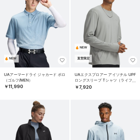
NEW
NEW
直営限定
UAアーマードライ ジャカード ポロ
UAエクスプロアー アイソチル UPF
（ゴルフ/MEN）
ロングスリーブ Tシャツ（ライフス
タイル/MEN）
￥11,990
￥7,920