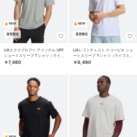
NEW
NEW
直営限定
直営限定
UAエクスプロアー アイソチル UPF
UAレフトチェスト スコーピオ ショ
ショートスリーブ Tシャツ（ライフ
ートスリーブ Tシャツ（ライフスタ
スタイル/MEN）
イル/MEN）
￥7,480
￥6,490
NEW