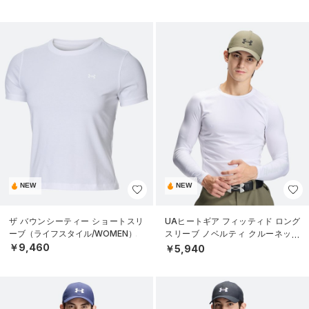
NEW
NEW
ザ バウンシーティー ショートスリ
UAヒートギア フィッティド ロング
ーブ（ライフスタイル/WOMEN）
スリーブ ノベルティ クルーネック
シャツ（ゴルフ/MEN）
￥9,460
￥5,940