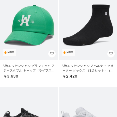
NEW
NEW
UAエッセンシャル グラフィック ア
UAエッセンシャル ノベルティ クオ
ジャスタブル キャップ（ライフスタ
ーター ソックス （3足セット）（ラ
イル/UNISEX）
イフスタイル/UNISEX）
￥3,630
￥2,420