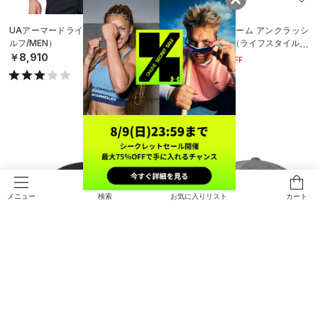
UAアーマードライ カノコ ポロ（ゴ
UAステルスフォーム アンクラッシ
ルフ/MEN）
ャブル キャップ（ライフスタイル/U
NISEX）
￥8,910
￥4,543
30%OFF
￥6,490
検索
お気に入りリスト
カート
メニュー