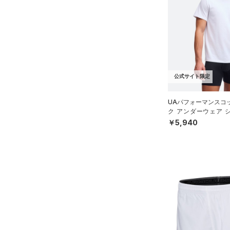
（3）
XS
ベルト
ブルー
パープル
レッド
イエロー
S
（3）
グローブ・手袋
M
（3）
アイウェア
オレンジ
その他
L
リストバンド＆ヘッドバンド
（2）
XL
価格
公式サイト限定
2XL
（0）
スポーツマスク
UAパフォーマンスコ
3XL
テクノロジー
（10）
ソックス
ク アンダーウェア 
～
円
円
4XL
ト）（ライフスタイル/
￥5,940
（0）
ネックウォーマー
FLOW(フロー)
（0）
在庫
5XL
（1）
スリーブ
HOVR(ホバー)
（0）
6XL
在庫あり
（0）
タオル
CHARGED(チャージド)
（0）
限定
0
（0）
MICRO G(マイクロＧ)
ボール
（0）
2
直営限定
（3）
コレクション
TRIBASE(トライベース)
（0）
イヤホン＆ヘッドホン
4
公式サイト限定
（3）
（0）
6
（1）
ウォーターボトル
プロジェクトロック
（0）
在庫残りわずか
（0）
RUSH(ラッシュ)
（0）
8
（4）
その他