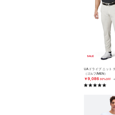
（3）
パンツ(ロングパンツ)
（14）
ポロシャツ
（0）
スウェット＆フリース
（5）
ロングTシャツ
（4）
アンダーウェア
（0）
パーカー&トレーナー
（0）
スカート
（1）
ジャケット
（0）
スイムウェア
（0）
ジャージ
（0）
ベスト
アクセサリー
SALE
シューズ
（0）
ダウン・コート
すべてのアクセサリー
（3）
スポーツブラ
すべてのシューズ
（2）
バックパック
UAドライブ ニット
サイズ
（ゴルフ/MEN）
（0）
（7）
セットアップ
スポーツシューズ
（1）
ショルダー＆トートバッグ
￥9,086
30%OFF
￥
YXS(120cm)
カラー
（0）
（0）
スイムウェア
スパイク
（0）
サックパック
YS(130cm)
スポーツスタイルシューズ
（1）
ウェストバッグ
YM(140cm)
（10）
（0）
ダッフルバッグ
ブラック
ホワイト
ブラウン
グリーン
YL(150cm)
（3）
サンダル
（7）
キャップ＆ビーニー
YXL(160cm)