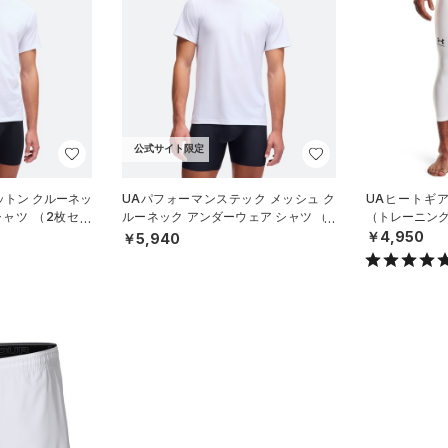
公式サイト限定
ットン クルーネッ
UAパフォーマンステック メッシュ ク
UAヒートギア
シャツ （2枚セッ
ルーネック アンダーウェア シャツ （2
（トレーニング
MEN）
枚セット）（ライフスタイル/MEN
￥4,950
￥5,940