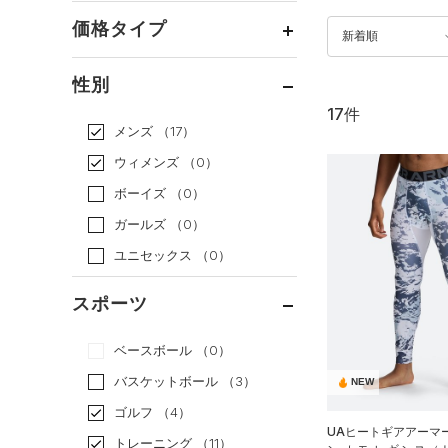
価格タイプ
新着順
通常価格
（13）
性別
セール
（4）
17件
メンズ
（17）
ウィメンズ
（0）
ボーイズ
（0）
ガールズ
（0）
ユニセックス
（0）
スポーツ
ベースボール
（0）
バスケットボール
（3）
NEW
ゴルフ
（4）
UAヒートギアアーマ
トレーニング
（11）