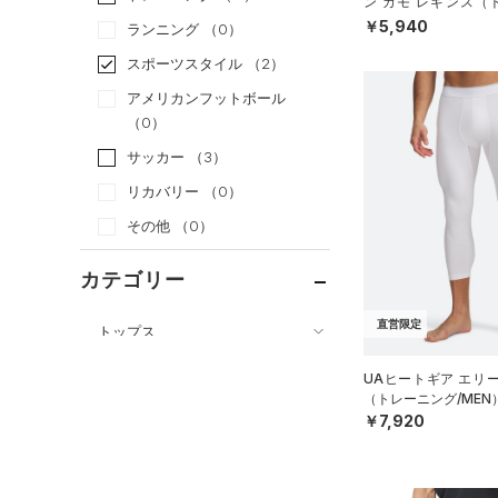
ン カモ レギンス（
N）
￥5,940
ランニング
（0）
スポーツスタイル
（2）
アメリカンフットボール
（0）
サッカー
（3）
リカバリー
（0）
その他
（0）
カテゴリー
直営限定
トップス
ボトムス
すべてのトップス
UAヒートギア エリー
（トレーニング/MEN
すべてのボトムス
（34）
ベースレイヤー
￥7,920
（8）
レギンス&タイツ
（36）
Tシャツ
（2）
ショートパンツ
（9）
タンクトップ