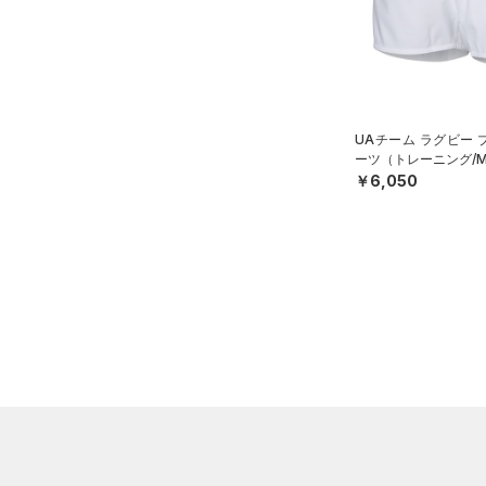
ステフィン・カリー
（0）
ISO-CHILL(アイソチル)
（0）
30
アジア限定
（0）
Tech(テック)
（0）
32
COLDGEAR ARMOUR(コール
34
ドギアアーマー)
（0）
36
HEATGEAR ARMOUR(ヒート
UAチーム ラグビー
38
ーツ（トレーニング/M
ギアアーマー)
（1）
￥6,050
40
STORM(ストーム)
（3）
30X30
COLDGEAR INFRARED(コー
30X32
ルドギアインフラレッド)
（0）
30X34
AUXETIC(オーゼティック)
30X36
（0）
32X30
Charged Cotton(チャージド
32X32
コットン)
（0）
32X34
Rival Fleece(ライバルフリー
32X36
ス)
（0）
34X30
Armour Fleece(アーマーフリ