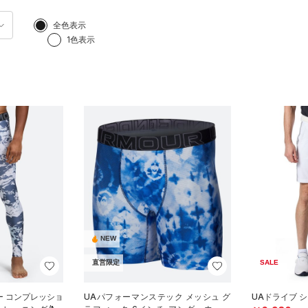
全色表示
1色表示
NEW
直営限定
SALE
ー コンプレッショ
UAパフォーマンステック メッシュ グ
UAドライブ 