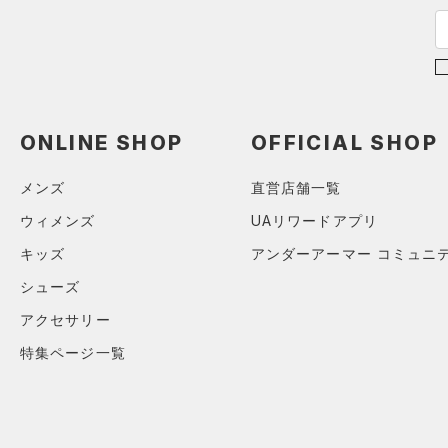
ース)
（0）
34X32
34X34
34X36
36X32
ONLINE SHOP
OFFICIAL SHOP
36X34
36X36
メンズ
直営店舗一覧
38X32
ウィメンズ
UAリワードアプリ
38X34
キッズ
アンダーアーマー コミュニ
38X36
シューズ
40X32
アクセサリー
40X34
特集ページ一覧
40X36
FREE
ONESIZE