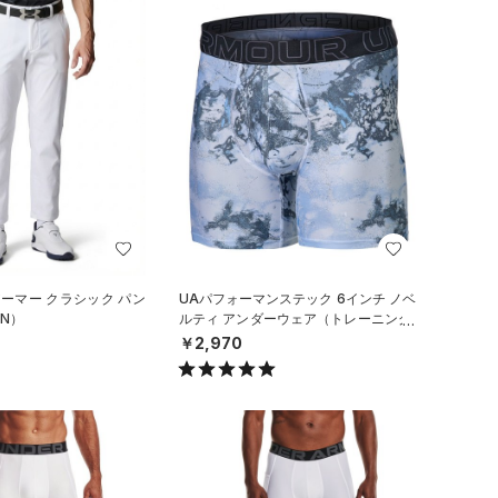
アーマー クラシック パン
UAパフォーマンステック 6インチ ノベ
N）
ルティ アンダーウェア（トレーニング/
MEN）
￥2,970