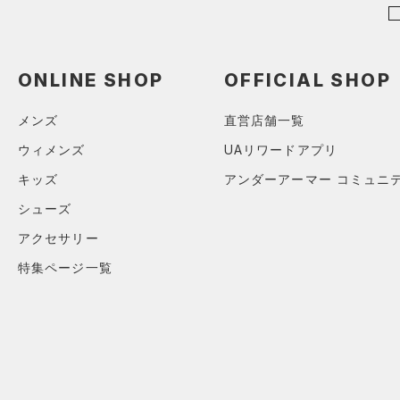
ショルダー＆トートバッグ
（0）
パンツ(ロングパンツ)
（0）
ポロシャツ
（0）
（0）
スウェット＆フリース
（0）
ロングTシャツ
（0）
サックパック
（0）
アンダーウェア
ONLINE SHOP
OFFICIAL SHOP
（0）
パーカー&トレーナー
（0）
ウェストバッグ
（0）
スカート
（0）
ジャケット
（0）
メンズ
直営店舗一覧
ダッフルバッグ
（0）
スイムウェア
（0）
ジャージ
（0）
ウィメンズ
UAリワードアプリ
キャップ＆ビーニー
（0）
ベスト
キッズ
アンダーアーマー コミュニ
（0）
ベルト
（0）
ダウン・コート
シューズ
（0）
グローブ・手袋
（0）
スポーツブラ
アクセサリー
（0）
アイウェア
（0）
セットアップ
特集ページ一覧
リストバンド＆ヘッドバンド
（0）
（0）
スイムウェア
（0）
スポーツマスク
（0）
ソックス
（0）
ネックウォーマー