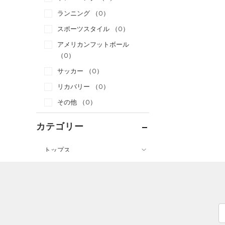
ランニング
（0）
スポーツスタイル
（0）
アメリカンフットボール
（0）
サッカー
（0）
リカバリー
（0）
その他
（0）
カテゴリー
トップス
ボトムス
すべてのトップス
アクセサリー
すべてのボトムス
（0）
ベースレイヤー
すべてのアクセサリー
（0）
レギンス&タイツ
（0）
Tシャツ
（0）
バックパック
（0）
ショートパンツ
（0）
タンクトップ