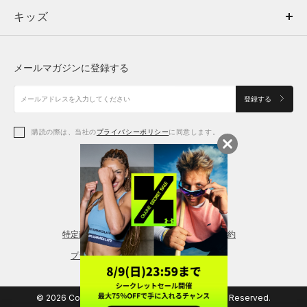
キッズ
トップス
ボトムス
キッズ
トップス
ボトムス
シューズ
シューズ
メールマガジンに登録する
ボトムス
シューズ
アクセサリー
アクセサリー
登録する
シューズ
アクセサリー
購読の際は、当社の
プライバシーポリシー
に同意します。
アクセサリー
スポーツブラ
レギンス＆タイツ
特定商取引法に基づく通販の表記
会員規約
プライバシーポリシー
© 2026 Copyright DOME Corporation. All Rights Reserved.