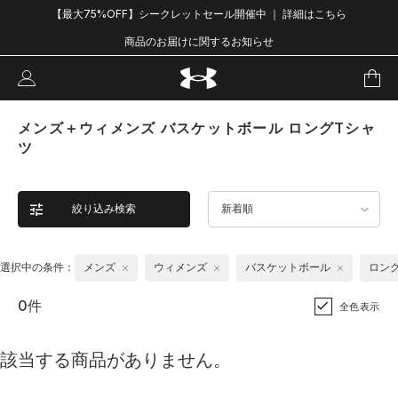
【最大75%OFF】シークレットセール開催中 ｜ 詳細はこちら
商品のお届けに関するお知らせ
メンズ＋ウィメンズ バスケットボール ロングTシャ
ツ
絞り込み検索
新着順
選択中の条件：
メンズ
ウィメンズ
バスケットボール
ロン
0件
全色表示
該当する商品がありません。