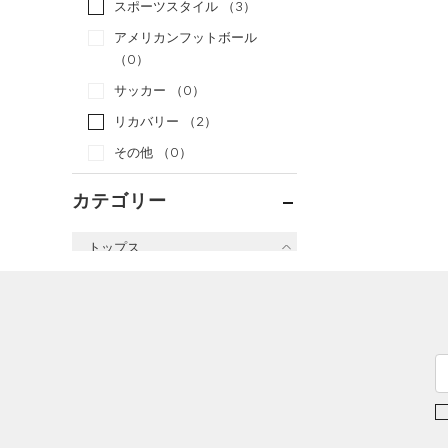
スポーツスタイル
（3）
アメリカンフットボール
（0）
サッカー
（0）
リカバリー
（2）
その他
（0）
カテゴリー
トップス
すべてのトップス
（2）
ベースレイヤー
（20）
Tシャツ
（4）
タンクトップ
（0）
ポロシャツ