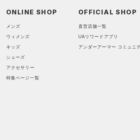
（0）
ロングTシャツ
ONLINE SHOP
OFFICIAL SHOP
（1）
パーカー&トレーナー
（0）
ジャケット
メンズ
直営店舗一覧
（1）
ジャージ
ウィメンズ
UAリワードアプリ
（0）
ベスト
キッズ
アンダーアーマー コミュニ
（0）
ダウン・コート
シューズ
（0）
スポーツブラ
アクセサリー
（0）
セットアップ
特集ページ一覧
（0）
スイムウェア
ボトムス
アクセサリー
すべてのボトムス
シューズ
すべてのアクセサリー
（3）
レギンス&タイツ
すべてのシューズ
（1）
バックパック
（13）
ショートパンツ
サイズ
（4）
スポーツシューズ
ショルダー＆トートバッグ