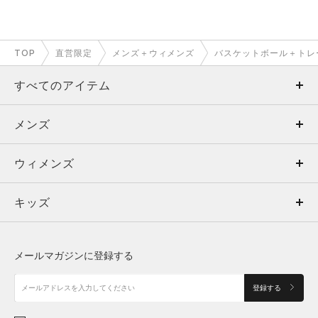
TOP
直営限定
メンズ＋ウィメンズ
バスケットボール＋トレ
すべてのアイテム
メンズ
メンズ
ウィメンズ
トップス
ウィメンズ
キッズ
トップス
ボトムス
キッズ
トップス
ボトムス
シューズ
シューズ
メールマガジンに登録する
ボトムス
シューズ
アクセサリー
アクセサリー
登録する