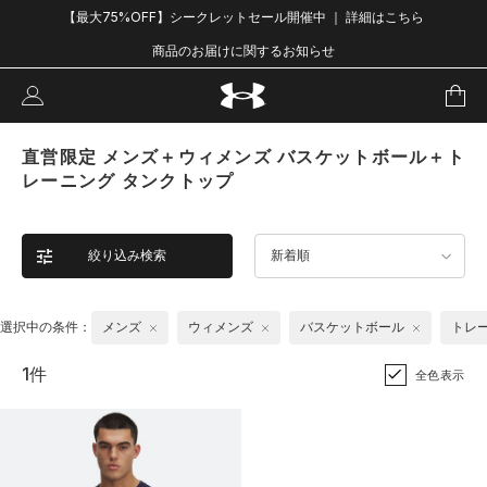
【最大75%OFF】シークレットセール開催中 ｜ 詳細はこちら
商品のお届けに関するお知らせ
直営限定 メンズ＋ウィメンズ バスケットボール＋ト
レーニング タンクトップ
絞り込み検索
新着順
選択中の条件：
メンズ
ウィメンズ
バスケットボール
トレ
1件
全色表示