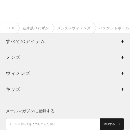
TOP
在庫残りわずか
メンズ＋ウィメンズ
バスケットボール
すべてのアイテム
メンズ
メンズ
ウィメンズ
トップス
ウィメンズ
キッズ
トップス
ボトムス
キッズ
トップス
ボトムス
シューズ
シューズ
メールマガジンに登録する
ボトムス
シューズ
アクセサリー
アクセサリー
登録する