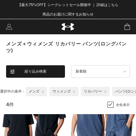
【最大75%OFF】シークレットセール開催中 ｜ 詳細はこちら
商品のお届けに関するお知らせ
メンズ＋ウィメンズ リカバリー パンツ(ロングパン
ツ)
絞り込み検索
新着順
選択中の条件：
メンズ
ウィメンズ
リカバリー
パンツ(ロン
4件
全色表示