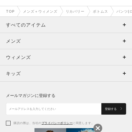
TOP
メンズ＋ウィメンズ
リカバリー
ボトムス
パンツ(
すべてのアイテム
メンズ
メンズ
ウィメンズ
トップス
ウィメンズ
キッズ
トップス
ボトムス
キッズ
トップス
ボトムス
シューズ
シューズ
メールマガジンに登録する
ボトムス
シューズ
アクセサリー
アクセサリー
登録する
シューズ
アクセサリー
購読の際は、当社の
プライバシーポリシー
に同意します。