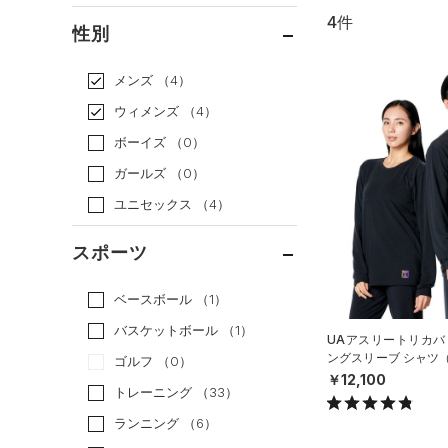
4件
通常価格
（4）
性別
セール
（0）
メンズ
（4）
ウィメンズ
（4）
ボーイズ
（0）
ガールズ
（0）
ユニセックス
（4）
スポーツ
ベースボール
（1）
バスケットボール
（1）
UAアスリートリカバ
ングスリーブ シャツ
ゴルフ
（0）
UNISEX）
￥12,100
トレーニング
（33）
ランニング
（6）