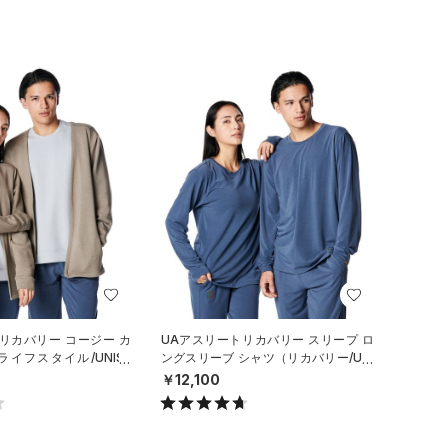
リカバリー コージー カ
UAアスリートリカバリー スリープ ロ
イフスタイル/UNISE
ングスリーブ シャツ（リカバリー/UNI
SEX）
￥12,100