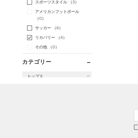
スポーツスタイル
（3）
アメリカンフットボール
（0）
サッカー
（6）
リカバリー
（4）
その他
（0）
カテゴリー
トップス
すべてのトップス
（0）
ベースレイヤー
（2）
Tシャツ
（0）
タンクトップ
（0）
ポロシャツ