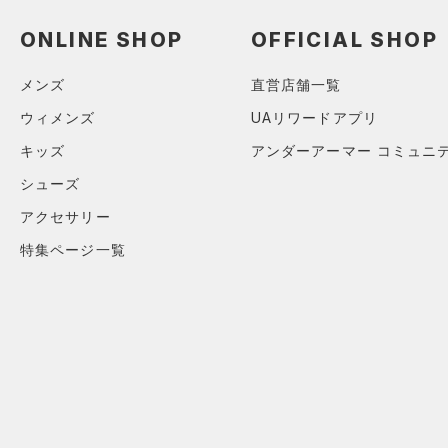
（2）
ロングTシャツ
ONLINE SHOP
OFFICIAL SHOP
（0）
パーカー&トレーナー
（0）
ジャケット
メンズ
直営店舗一覧
（2）
ジャージ
ウィメンズ
UAリワードアプリ
（0）
ベスト
キッズ
アンダーアーマー コミュニ
（0）
ダウン・コート
シューズ
（0）
スポーツブラ
アクセサリー
（0）
セットアップ
特集ページ一覧
（0）
スイムウェア
ボトムス
アクセサリー
すべてのボトムス
シューズ
すべてのアクセサリー
（0）
レギンス&タイツ
すべてのシューズ
（0）
バックパック
（2）
ショートパンツ
サイズ
（0）
スポーツシューズ
ショルダー＆トートバッグ