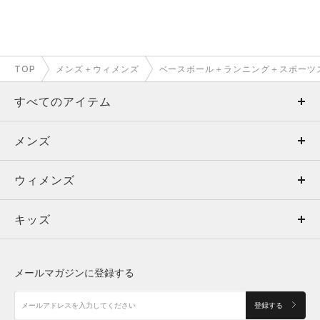
TOP
メンズ＋ウィメンズ
ベースボール＋ランニング＋スポーツ
すべてのアイテム
メンズ
メンズ
ウィメンズ
トップス
ウィメンズ
キッズ
トップス
ボトムス
キッズ
トップス
ボトムス
シューズ
シューズ
メールマガジンに登録する
ボトムス
シューズ
アクセサリー
アクセサリー
登録する