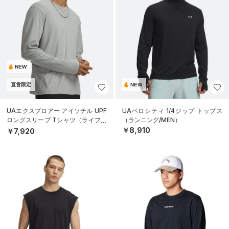
NEW
直営限定
NEW
UAエクスプロアー アイソチル UPF
UAベロシティ 1/4ジップ トップス
ロングスリーブ Tシャツ（ライフス
（ランニング/MEN）
タイル/MEN）
￥8,910
￥7,920