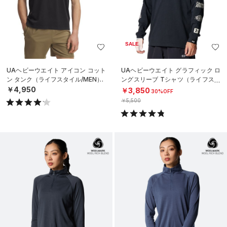
SALE
UAヘビーウエイト アイコン コット
UAヘビーウエイト グラフィック ロ
ン タンク（ライフスタイル/MEN）
ングスリーブ Tシャツ（ライフスタ
イル/MEN）
￥4,950
￥3,850
30%OFF
￥5,500