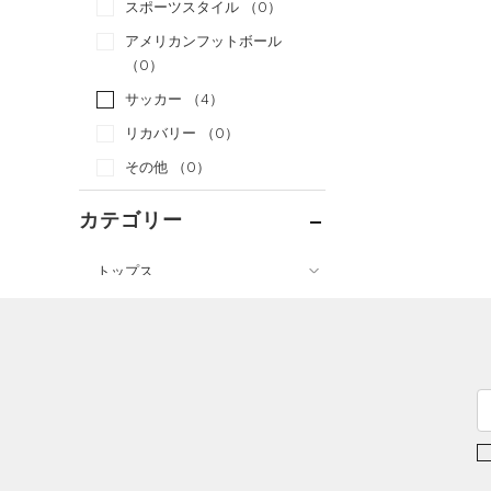
スポーツスタイル
（0）
アメリカンフットボール
（0）
サッカー
（4）
リカバリー
（0）
その他
（0）
カテゴリー
トップス
ボトムス
すべてのトップス
すべてのボトムス
（10）
ベースレイヤー
（1）
レギンス&タイツ
（8）
Tシャツ
（1）
ショートパンツ
（1）
タンクトップ
（0）
パンツ(ロングパンツ)
（0）
ポロシャツ
（0）