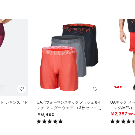
SALE
ント レギンス（ト
UAパフォーマンステック メッシュ 6イ
UAテック メ
）
ンチ アンダーウェア （3枚セット）
ニング/MEN）
（トレーニング/MEN）
￥2,387
￥6,490
30%