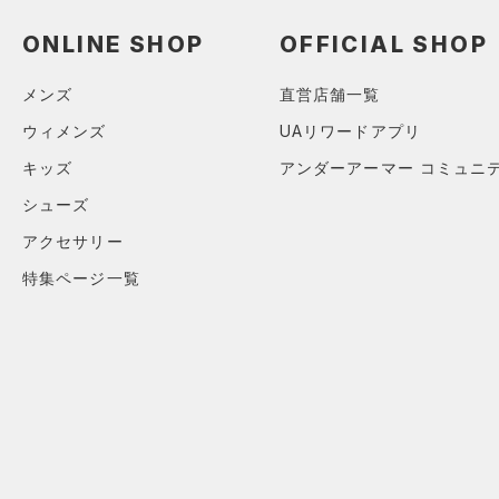
スウェット＆フリース
（1）
ロングTシャツ
（1）
アンダーウェア
ONLINE SHOP
OFFICIAL SHOP
（0）
パーカー&トレーナー
（0）
スカート
（0）
ジャケット
メンズ
直営店舗一覧
（0）
スイムウェア
（1）
ジャージ
ウィメンズ
UAリワードアプリ
（0）
ベスト
アクセサリー
キッズ
アンダーアーマー コミュニ
シューズ
（0）
ダウン・コート
すべてのアクセサリー
シューズ
（3）
スポーツブラ
すべてのシューズ
（1）
バックパック
アクセサリー
サイズ
（0）
（0）
セットアップ
スポーツシューズ
ショルダー＆トートバッグ
特集ページ一覧
（0）
YXS(120cm)
カラー
（0）
（0）
スイムウェア
スパイク
YS(130cm)
（1）
サックパック
スポーツスタイルシューズ
YM(140cm)
（0）
（0）
ウェストバッグ
ブラック
ホワイト
ブラウン
グリーン
YL(150cm)
（0）
サンダル
（0）
ダッフルバッグ
YXL(160cm)
（0）
キャップ＆ビーニー
XS
ブルー
パープル
レッド
イエロー
（0）
ベルト
S