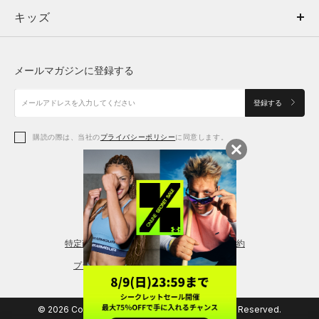
キッズ
トップス
ボトムス
キッズ
トップス
ボトムス
シューズ
シューズ
メールマガジンに登録する
ボトムス
シューズ
アクセサリー
アクセサリー
登録する
シューズ
アクセサリー
購読の際は、当社の
プライバシーポリシー
に同意します。
アクセサリー
スポーツブラ
レギンス＆タイツ
特定商取引法に基づく通販の表記
会員規約
プライバシーポリシー
© 2026 Copyright DOME Corporation. All Rights Reserved.